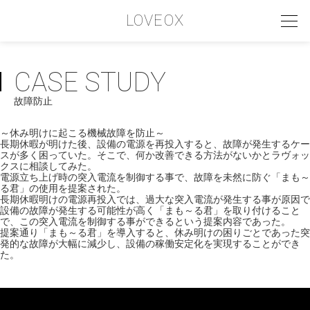
LOVEOX
CASE STUDY
PHILOSOPHY
故障防止
フィロソフィー
COMPANY PROFILE
～休み明けに起こる機械故障を防止～
長期休暇が明けた後、設備の電源を再投入すると、故障が発生するケー
スが多く困っていた。そこで、何か改善できる方法がないかとラヴォッ
会社情報
クスに相談してみた。
電源立ち上げ時の突入電流を制御する事で、故障を未然に防ぐ「まも～
SERVICE
る君」の使用を提案された。
長期休暇明けの電源再投入では、過大な突入電流が発生する事が原因で
設備の故障が発生する可能性が高く「まも～る君」を取り付けること
サービス内容
で、この突入電流を制御する事ができるという提案内容であった。
提案通り「まも～る君」を導入すると、休み明けの困りごとであった突
INTERVIEW
発的な故障が大幅に減少し、設備の稼働安定化を実現することができ
た。
お客様インタビュー
RECRUIT