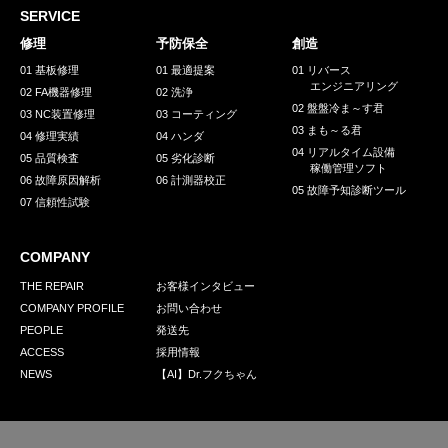
採用情報
SERVICE
GREEN CHALLENGE
修理
予防保全
創造
01 基板修理
01 最適提案
01 リバース
環境への取り組み
エンジニアリング
02 FA機器修理
02 洗浄
02 盤盤冷ま～す君
03 NC装置修理
03 コーティング
/
お問い合わせ
発送先
03 まも～る君
04 修理実績
04 ハンダ
04 リアルタイム設備
05 品質検査
05 劣化診断
稼働管理ソフト
06 故障原因解析
06 計測器校正
05 故障予知診断ツール
07 信頼性試験
COMPANY
THE REPAIR
お客様インタビュー
COMPANY PROFILE
お問い合わせ
PEOPLE
発送先
ACCESS
採用情報
NEWS
【AI】Dr.フクちゃん