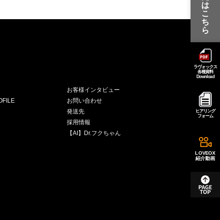
は
こ
ち
ら
ラヴォックス
各種資料
Download
お客様インタビュー
FILE
お問い合わせ
発送先
ヒアリング
フォーム
採用情報
【AI】Dr.フクちゃん
LOVEOX
紹介動画