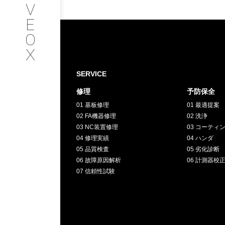
V
SERVICE
E
O
サービス内容
X
INTERVIEW
SERVICE
修理
予防保全
お客様インタビュー
01 基板修理
01 最適提案
02 FA機器修理
02 洗浄
RECRUIT
03 NC装置修理
03 コーティ
04 修理実績
04 ハンダ
05 品質検査
05 劣化診断
採用情報
06 故障原因解析
06 計測器校
07 信頼性試験
GREEN
CHALLENG