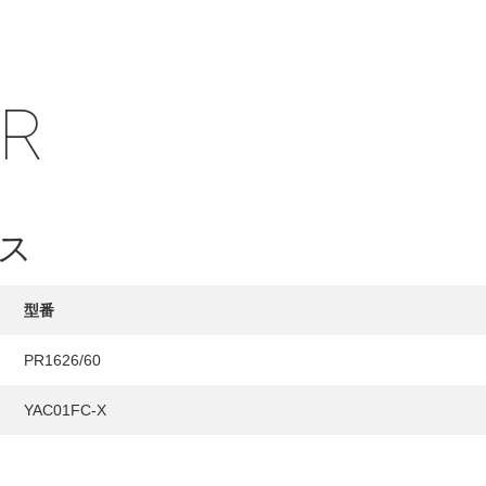
IR
HY
送先
ス
型番
PR1626/60
YAC01FC-X