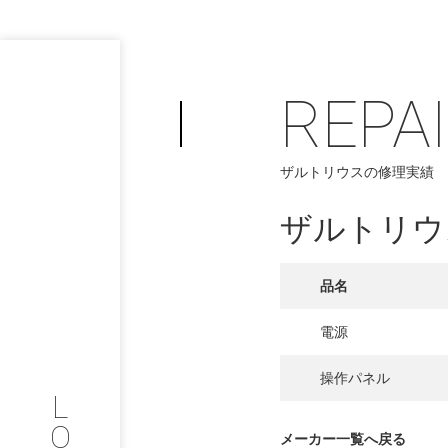
REPA
ザルトリウスの修理実績
PHILOSOP
/
お問い合わせ
発
ザルトリウ
フィロソフィー
品名
COMPANY
電源
PROFILE
操作パネル
L
会社情報
O
メーカー一覧へ戻る