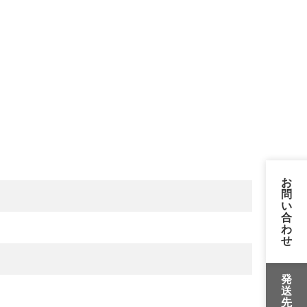
お
問
い
合
わ
せ
発
送
先