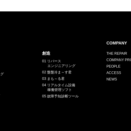
COMPANY
創造
THE REPAIR
COMPANY PRO
01 リバース
エンジニアリング
PEOPLE
02 盤盤冷ま～す君
ACCESS
ング
03 まも～る君
NEWS
04 リアルタイム設備
稼働管理ソフト
正
05 故障予知診断ツール
E