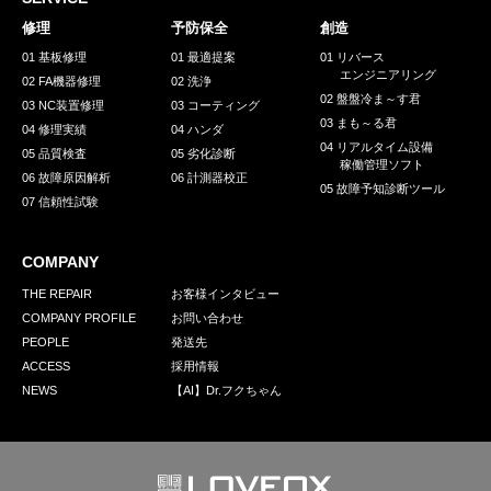
採用情報
修理
予防保全
創造
GREEN CHALLENGE
01 基板修理
01 最適提案
01 リバース
エンジニアリング
02 FA機器修理
02 洗浄
環境への取り組み
02 盤盤冷ま～す君
03 NC装置修理
03 コーティング
03 まも～る君
/
04 修理実績
04 ハンダ
お問い合わせ
発送先
04 リアルタイム設備
05 品質検査
05 劣化診断
稼働管理ソフト
06 故障原因解析
06 計測器校正
05 故障予知診断ツール
07 信頼性試験
COMPANY
THE REPAIR
お客様インタビュー
COMPANY PROFILE
お問い合わせ
PEOPLE
発送先
ACCESS
採用情報
NEWS
【AI】Dr.フクちゃん