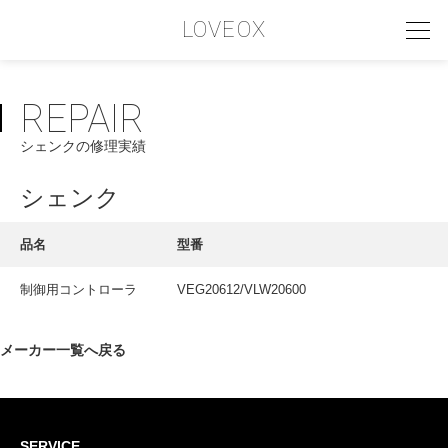
LOVEOX
REPAIR
PHILOSOPHY
シェンクの修理実績
フィロソフィー
COMPANY PROFILE
シェンク
会社情報
品名
型番
SERVICE
制御用コントローラ
VEG20612/VLW20600
サービス内容
INTERVIEW
メーカー一覧へ戻る
お客様インタビュー
RECRUIT
SERVICE