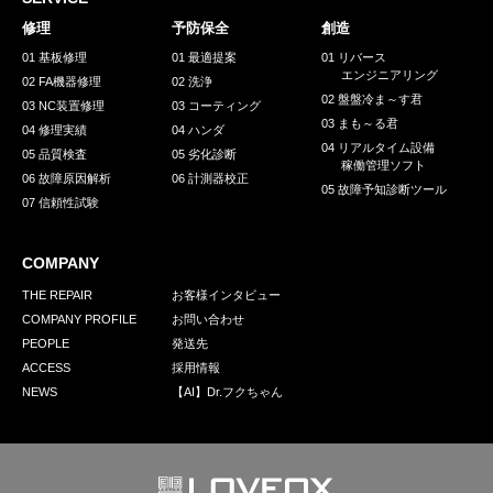
採用情報
修理
予防保全
創造
GREEN CHALLENGE
01 基板修理
01 最適提案
01 リバース
エンジニアリング
02 FA機器修理
02 洗浄
環境への取り組み
02 盤盤冷ま～す君
03 NC装置修理
03 コーティング
03 まも～る君
/
04 修理実績
04 ハンダ
お問い合わせ
発送先
04 リアルタイム設備
05 品質検査
05 劣化診断
稼働管理ソフト
06 故障原因解析
06 計測器校正
05 故障予知診断ツール
07 信頼性試験
COMPANY
THE REPAIR
お客様インタビュー
COMPANY PROFILE
お問い合わせ
PEOPLE
発送先
ACCESS
採用情報
NEWS
【AI】Dr.フクちゃん