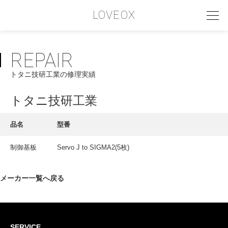
LOVEOX
REPAIR
PHILOSOPHY
トタニ技研工業の修理実績
フィロソフィー
COMPANY PROFILE
トタニ技研工業
会社情報
品名
型番
SERVICE
制御基板
Servo J to SIGMA2(5枚)
サービス内容
INTERVIEW
メーカー一覧へ戻る
お客様インタビュー
RECRUIT
SERVICE