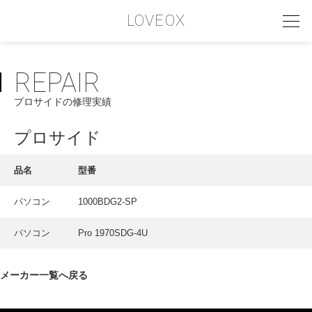
LOVEOX
REPAIR
PHILOSOPHY
プロサイドの修理実績
フィロソフィー
COMPANY PROFILE
プロサイド
会社情報
品名
型番
SERVICE
パソコン
1000BDG2-SP
サービス内容
パソコン
Pro 1970SDG-4U
INTERVIEW
お客様インタビュー
メーカー一覧へ戻る
RECRUIT