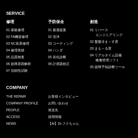
採用情報
GREEN CHALLENGE
SERVICE
修理
予防保全
創造
環境への取り組み
01 基板修理
01 最適提案
01 リバース
エンジニアリング
/
02 FA機器修理
02 洗浄
お問い合わせ
発送先
02 盤盤冷ま～す君
03 NC装置修理
03 コーティング
03 まも～る君
04 修理実績
04 ハンダ
04 リアルタイム設備
05 品質検査
05 劣化診断
稼働管理ソフト
06 故障原因解析
06 計測器校正
05 故障予知診断ツール
07 信頼性試験
COMPANY
THE REPAIR
お客様インタビュー
COMPANY PROFILE
お問い合わせ
PEOPLE
発送先
ACCESS
採用情報
NEWS
【AI】Dr.フクちゃん