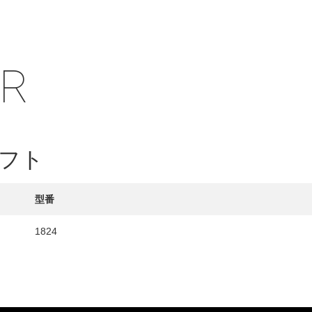
IR
HY
送先
フト
型番
1824