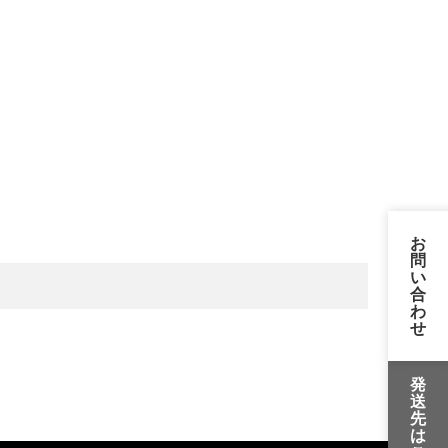
お
問
い
合
わ
せ
発
送
先
は