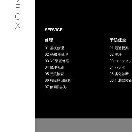
SERVICE
E
O
サービス内容
X
SERVICE
INTERVIEW
修理
予防保全
01 基板修理
01 最適提案
お客様インタビュー
02 FA機器修理
02 洗浄
03 NC装置修理
03 コーティ
RECRUIT
04 修理実績
04 ハンダ
05 品質検査
05 劣化診断
06 故障原因解析
06 計測器校
採用情報
07 信頼性試験
GREEN
CHALLENG
環境への取り組み