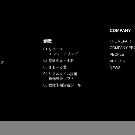
COMPANY
創造
THE REPAIR
COMPANY PRO
01 リバース
エンジニアリング
PEOPLE
02 盤盤冷ま～す君
ACCESS
ング
03 まも～る君
NEWS
04 リアルタイム設備
稼働管理ソフト
正
05 故障予知診断ツール
E