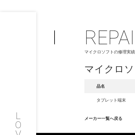
REPA
PHILOSOP
/
マイクロソフトの修理実績
お問い合わせ
発
マイクロソ
フィロソフィー
COMPANY
品名
PROFILE
タブレット端末
L
会社情報
メーカー一覧へ戻る
O
V