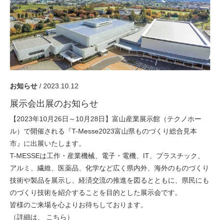
採用情報
GREEN CHALLENGE
環境への取り組み
/
お問い合わせ
発送先
お知らせ
/ 2023.10.12
展示会出展のお知らせ
【2023年10月26日～10月28日】富山産業展示館（テクノホー
ル）で開催される『T-Messe2023富山県ものづくり総合見本
市』に出展いたします。
T-MESSEは工作・産業機械、電子・電機、IT、プラスチック、
アルミ、繊維、医薬品、化学など広く県内外、海外のものづくり
技術や製品を展示し、経済交流の推進を図るとともに、県民にも
のづくり技術を紹介することを目的とした展示会です。
皆様のご来場を心よりお待ちしております。
（詳細は、
こちら
）