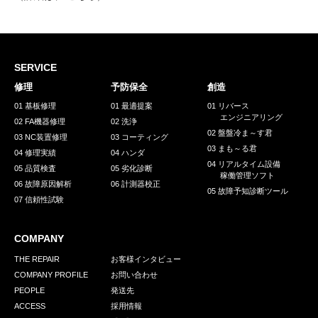
SERVICE
修理
予防保全
創造
01 基板修理
01 最適提案
01 リバース
エンジニアリング
02 FA機器修理
02 洗浄
02 盤盤冷ま～す君
03 NC装置修理
03 コーティング
03 まも～る君
04 修理実績
04 ハンダ
04 リアルタイム設備
05 品質検査
05 劣化診断
稼働管理ソフト
06 故障原因解析
06 計測器校正
05 故障予知診断ツール
07 信頼性試験
COMPANY
THE REPAIR
お客様インタビュー
COMPANY PROFILE
お問い合わせ
PEOPLE
発送先
ACCESS
採用情報