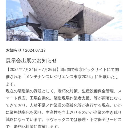
採用情報
GREEN CHALLENGE
環境への取り組み
/
お問い合わせ
発送先
お知らせ
/ 2024.07.17
展示会出展のお知らせ
【2024年7月24日～7月26日】3日間で東京ビックサイトにて開
催される「メンテナンスレジリエンス東京2024」に出展いたし
ます。
現在の製造業の課題として、老朽化対策、生産設備保全管理、ス
マート保安、工場自動化、製造現場作業者支援、等が顕著になっ
てきており、人材不足／作業員の高齢化等が進行する現在、いか
に業務効率化を図り、生産性を向上させるのかが企業の生き残り
戦略になっています。ラヴォックスでは修理・予防保全サービス
で、老朽化対策に貢献します。