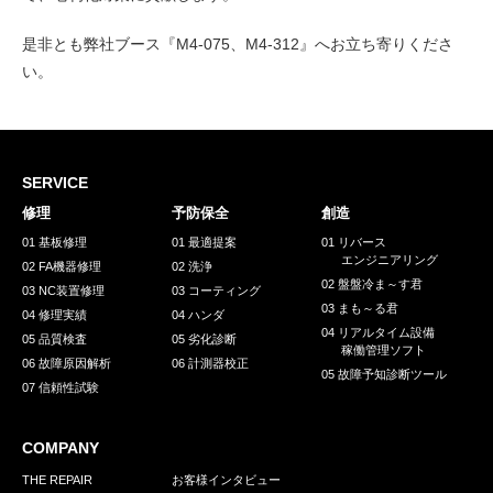
是非とも弊社ブース『M4-075、M4-312』へお立ち寄りくださ
い。
SERVICE
修理
予防保全
創造
01 基板修理
01 最適提案
01 リバース
エンジニアリング
02 FA機器修理
02 洗浄
02 盤盤冷ま～す君
03 NC装置修理
03 コーティング
03 まも～る君
04 修理実績
04 ハンダ
04 リアルタイム設備
05 品質検査
05 劣化診断
稼働管理ソフト
06 故障原因解析
06 計測器校正
05 故障予知診断ツール
07 信頼性試験
COMPANY
THE REPAIR
お客様インタビュー