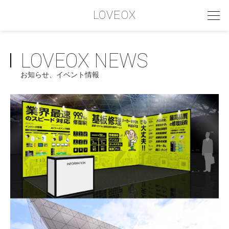
LOVEOX
LOVEOX NEWS
PHILOSOPHY
お知らせ、イベント情報
フィロソフィー
COMPANY PROFILE
会社情報
SERVICE
サービス内容
INTERVIEW
お客様インタビュー
RECRUIT