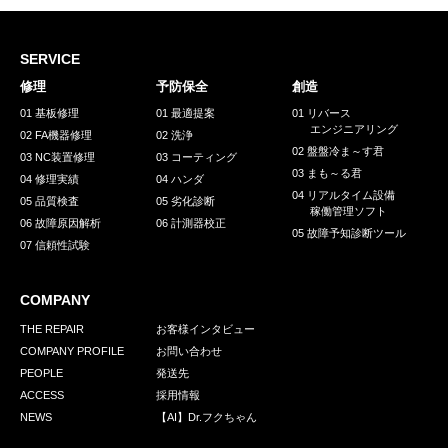
SERVICE
修理
予防保全
創造
01 基板修理
01 最適提案
01 リバース
エンジニアリング
02 FA機器修理
02 洗浄
02 盤盤冷ま～す君
03 NC装置修理
03 コーティング
03 まも～る君
04 修理実績
04 ハンダ
04 リアルタイム設備
05 品質検査
05 劣化診断
稼働管理ソフト
06 故障原因解析
06 計測器校正
05 故障予知診断ツール
07 信頼性試験
COMPANY
THE REPAIR
お客様インタビュー
COMPANY PROFILE
お問い合わせ
PEOPLE
発送先
ACCESS
採用情報
NEWS
【AI】Dr.フクちゃん