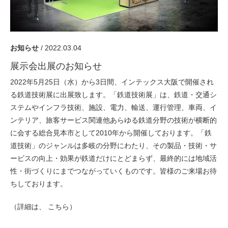
採用情報
GREEN CHALLENGE
環境への取り組み
お知らせ
/ 2022.03.04
/
お問い合わせ
発送先
展示会出展のお知らせ
2022年5月25日（水）から3日間、インテックス大阪で開催され
る鉄道技術展に出展致します。「鉄道技術展」は、鉄道・交通シ
ステムやインフラ技術、施設、電力、輸送、運行管理、車両、イ
ンテリア、旅客サービス関連他あらゆる鉄道分野の技術が横断的
に会する総合見本市として2010年から開催しております。「鉄
道技術」のジャンルは多岐の分野にわたり、その製品・技術・サ
ービスの向上・効果が鉄道だけにとどまらず、最終的には地域活
性・街づくりにまでつながっていくものです。皆様のご来場お待
ちしております。
（詳細は、
こちら
）