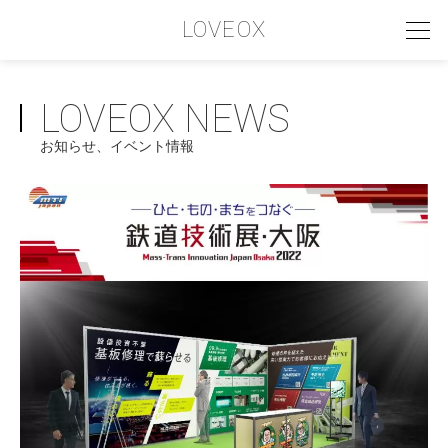
LOVEOX
LOVEOX NEWS
PHILOSOPHY
お知らせ、イベント情報
フィロソフィー
COMPANY PROFILE
会社情報
SERVICE
サービス内容
INTERVIEW
お客様インタビュー
RECRUIT