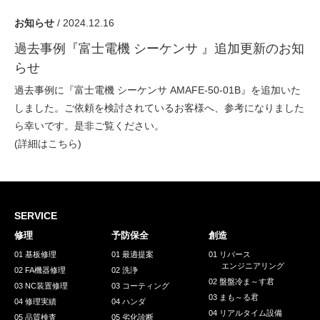
採用情報
お知らせ
/ 2024.12.16
GREEN CHALLENGE
過去事例『富士電機 シーケンサ 』追加更新のお知
環境への取り組み
らせ
/
お問い合わせ
発送先
過去事例に『富士電機 シーケンサ AMAFE-50-01B』を追加いた
しました。ご依頼を検討されているお客様へ、参考になりました
ら幸いです。是非ご覧ください。
(詳細は
こちら
)
SERVICE
修理
予防保全
創造
01 基板修理
01 最適提案
01 リバース
エンジニアリング
02 FA機器修理
02 洗浄
02 盤盤冷ま～す君
03 NC装置修理
03 コーティング
03 まも～る君
04 修理実績
04 ハンダ
04 リアルタイム設備
05 品質検査
05 劣化診断