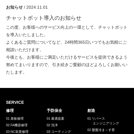
採用情報
お知らせ
/ 2024.11.01
GREEN CHALLENGE
チャットボット導入のお知らせ
環境への取り組み
この度、お客様へのサービス向上の一環として、チャットボット
を導入いたしました。
/
お問い合わせ
発送先
よくあるご質問についてなど、24時間365日いつでもお気軽にご
相談いただけます。
今後とも、お客様にご満足いただけるサービスを提供できるよう
努めてまいりますので、引き続きご愛顧のほどよろしくお願いい
たします。
SERVICE
修理
予防保全
創造
01 基板修理
01 最適提案
01 リバース
エンジニアリング
02 FA機器修理
02 洗浄
02 盤盤冷ま～す君
03 NC装置修理
03 コーティング