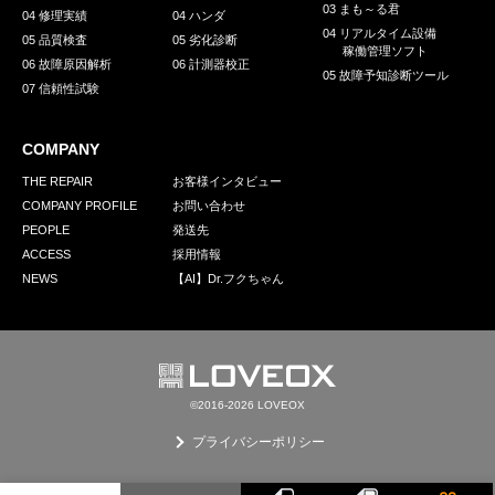
03 まも～る君
04 修理実績
04 ハンダ
04 リアルタイム設備
05 品質検査
05 劣化診断
稼働管理ソフト
06 故障原因解析
06 計測器校正
05 故障予知診断ツール
07 信頼性試験
COMPANY
THE REPAIR
お客様インタビュー
COMPANY PROFILE
お問い合わせ
PEOPLE
発送先
ACCESS
採用情報
NEWS
【AI】Dr.フクちゃん
©2016-2026 LOVEOX
プライバシーポリシー