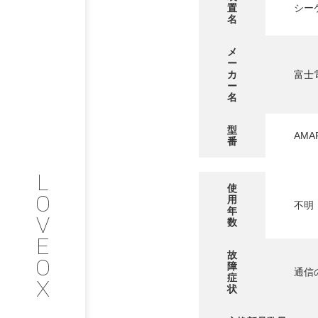
置
シー
名
PHILOSOP
/
お問い合わせ
発
メ
ー
フィロソフィー
カ
富士
ー
名
COMPANY
型
AMAF
番
PROFILE
L
会社情報
使
O
用
不明
年
V
数
SERVICE
E
故
O
障
サービス内容
通信
症
X
状
INTERVIEW