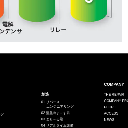
COMPANY
創造
THE REPAIR
COMPANY PRO
01 リバース
エンジニアリング
PEOPLE
02 盤盤冷ま～す君
ACCESS
ング
03 まも～る君
NEWS
04 リアルタイム設備