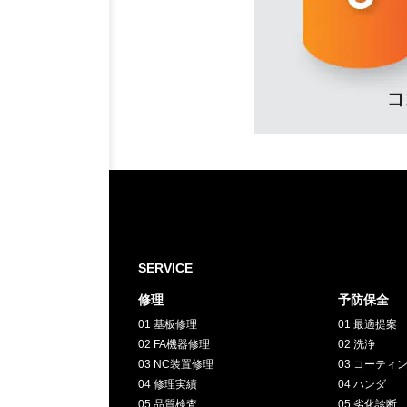
SERVICE
修理
予防保全
01 基板修理
01 最適提案
02 FA機器修理
02 洗浄
03 NC装置修理
03 コーティ
04 修理実績
04 ハンダ
05 品質検査
05 劣化診断