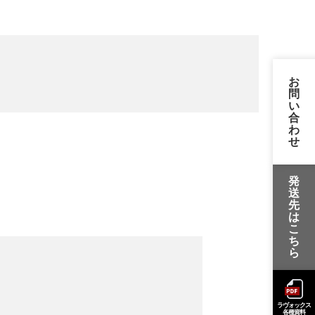
お
問
い
合
わ
せ
発
送
先
は
こ
ち
ら
ラヴォックス
各種資料