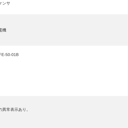
ケンサ
HY
送先
電機
E-50-01B
の異常表示あり。