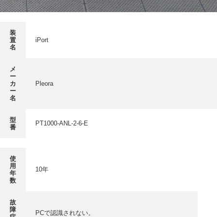
採用情報
GREEN CHALLENGE
装
環境への取り組み
置
iPort
名
/
お問い合わせ
発送先
メ
ー
カ
Pleora
ー
名
型
PT1000-ANL-2-6-E
番
使
用
10年
年
数
故
障
PCで認識されない。
症