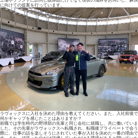
工場やプラントに訪問し故障品だけでなく現状の悩みをお伺いし、解決
採用情報
に向けての提案を行っています。
GREEN CHALLENGE
環境への取り組み
/
お問い合わせ
発送先
ラヴォックスに入社を決めた理由を教えてください。また、入社前後で
何かギャップを感じたことはありますか？
前職では学生時代の野球部の先輩と同じ会社に就職し、共に働いていま
した。その先輩がラヴォックスへ転職され、転職後プライベートで会う
際に、仕事の話を楽しそうにされていた事が入社を決めた一番の理由で