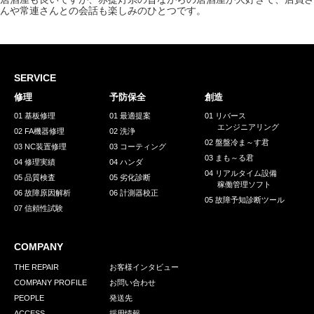
んや常連さんとの会話も楽しみのひとつです。
SERVICE
修理
予防保全
創造
01 基板修理
01 最適提案
01 リバース
エンジニアリング
02 FA機器修理
02 洗浄
02 盤盤冷ま～す君
03 NC装置修理
03 コーティング
03 まも～る君
04 修理実績
04 ハンダ
04 リアルタイム設備
05 品質検査
05 劣化診断
稼働管理ソフト
06 故障原因解析
06 計測器校正
05 故障予知診断ツール
07 信頼性試験
COMPANY
THE REPAIR
お客様インタビュー
COMPANY PROFILE
お問い合わせ
PEOPLE
発送先
ACCESS
採用情報