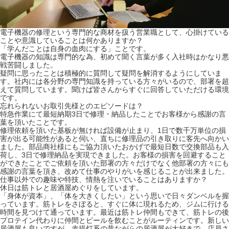
電子機器の修理という専門的な商材を扱う営業職として、心掛けている
ことや意識していることは何かありますか？
「学んだことは自身の血肉にする」ことです。
電子機器の知識は専門的な為、初めて聞く言葉が多く入社時はかなり悪
戦苦闘しました。
疑問に思ったことは積極的に質問して疑問を解消するようにしていま
す。社内には各分野の専門知識を持っている方々がいるので、部署を超
えて質問しています。聞けば皆さんからすぐに回答していただける環境
です。
忘れられないお取引先様とのエピソードは？
特急作業にて最短納期3日で修理・納品したことでお客様から感謝の言
葉を頂いたことです。
修理依頼を頂いた基板が無ければ設備が止まり、1日で数千万単位の損
害が出る可能性があると伺い、直ちに修理品の引き取りに客先へ向かい
ました。部品商社様にもご協力頂いたおかげで最短日数で交換部品も入
荷し、3日で修理納品を実現できました。お客様の損害を回避すること
ができたことでご依頼を頂いた部署の方々だけでなく他部署の方々にも
感謝の言葉を頂き、改めて仕事のやりがいを感じることが出来ました。
仕事以外での趣味や特技、情熱を注いでいることはありますか？
休日は筋トレと居酒屋めぐりをしています。
「身体が資本」、「体を大きくしたい」という思いで日々ダンベルを握
っています。筋トレをさぼると、すぐに体に現れるため、ジムに行ける
時間を見つけて通っています。最近は筋トレ仲間もできて、筋トレの後
プロテイン代わりに仲間とビールを飲むことがルーティンです。新しい
居酒屋も良いですが、赤提灯系の昔ながらの居酒屋が大好きで、店員さ