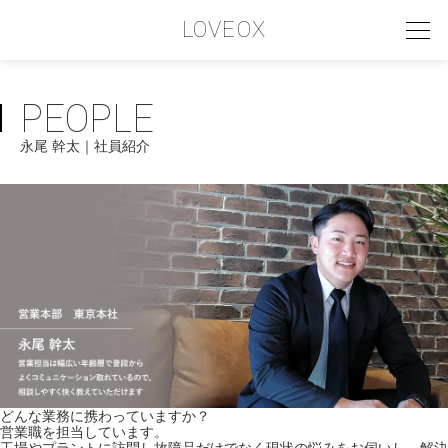
LOVEOX
PEOPLE
PHILOSOPHY
永尾 幹太｜社員紹介
フィロソフィー
COMPANY PROFILE
会社情報
SERVICE
サービス内容
INTERVIEW
お客様インタビュー
RECRUIT
どんな業務に携わっていますか？
営業職を担当しています。