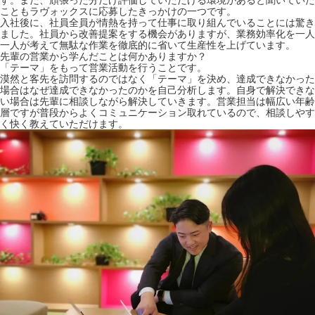
す。また、頑張った分だけ評価していただける環境があると聞いていた
こともラヴォックスに応募したきっかけの一つです。
入社後に、社員全員が情熱を持って仕事に取り組んでいることには驚き
ました。社員から改善提案をする機会がありますが、業務効率化を一人
一人が考えて無駄な作業を徹底的に省いて生産性を上げています。
先輩の営業から学んだことは何かありますか？
「テーマ」をもって営業活動を行うことです。
漠然と客先を訪問するのではなく「テーマ」を決め、達成できなかった
場合はなぜ達成できなかったのかを自己分析します。自身で解決できな
い場合は先輩に相談しながら解決していきます。営業担当は幅広い年齢
層ですが普段からよくコミュニケーション取れているので、相談しやす
く快く教えていただけます。