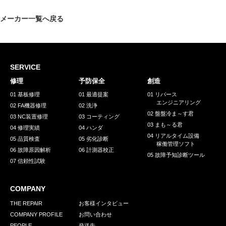
採用情報
メーカー一覧へ戻る
GREEN CHALLENGE
環境への取り組み
/
お問い合わせ
発送先
SERVICE
修理
予防保全
創造
01 基板修理
01 最適提案
01 リバース
エンジニアリング
02 FA機器修理
02 洗浄
02 盤盤冷ま～す君
03 NC装置修理
03 コーティング
03 まも～る君
04 修理実績
04 ハンダ
04 リアルタイム設備
05 品質検査
05 劣化診断
稼働管理ソフト
06 故障原因解析
06 計測器校正
05 故障予知診断ツール
07 信頼性試験
COMPANY
THE REPAIR
お客様インタビュー
COMPANY PROFILE
お問い合わせ
PEOPLE
発送先