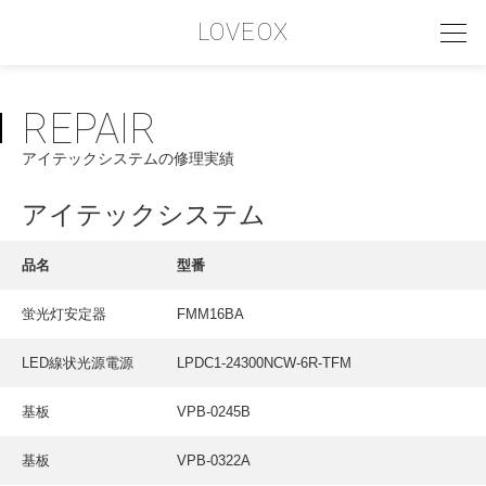
LOVEOX
REPAIR
PHILOSOPHY
アイテックシステムの修理実績
フィロソフィー
COMPANY PROFILE
アイテックシステム
会社情報
品名
型番
SERVICE
蛍光灯安定器
FMM16BA
サービス内容
LED線状光源電源
LPDC1-24300NCW-6R-TFM
INTERVIEW
お客様インタビュー
基板
VPB-0245B
RECRUIT
基板
VPB-0322A