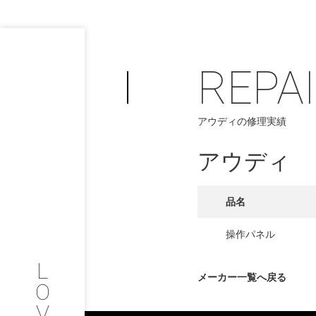
REPA
PHILOSOP
/
アウディの修理実績
お問い合わせ
発
アウディ
フィロソフィー
COMPANY
品名
PROFILE
操作パネル
L
会社情報
メーカー一覧へ戻る
O
V