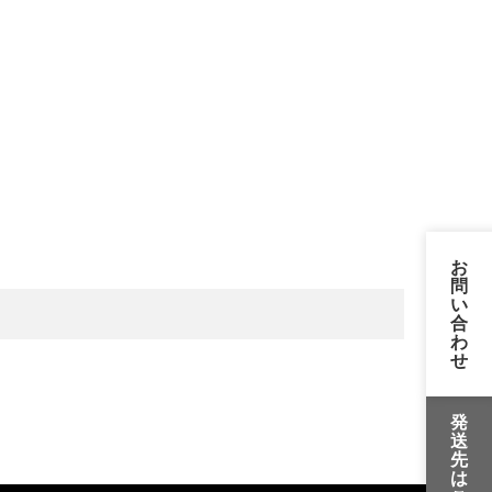
お
問
い
合
わ
せ
発
送
先
は