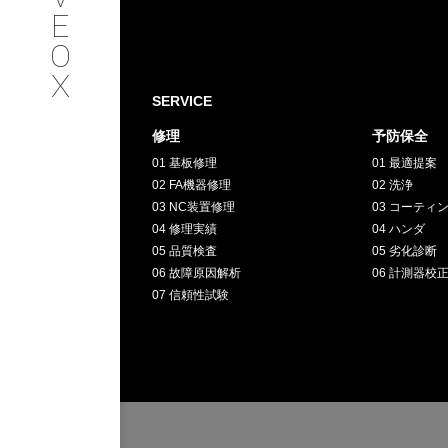
SERVICE
E
O
サービス内容
X
SERVICE
INTERVIEW
修理
予防保全
01 基板修理
01 最適提案
お客様インタビュー
02 FA機器修理
02 洗浄
03 NC装置修理
03 コーティ
RECRUIT
04 修理実績
04 ハンダ
05 品質検査
05 劣化診断
06 故障原因解析
06 計測器校
採用情報
07 信頼性試験
GREEN
CHALLENG
環境への取り組み