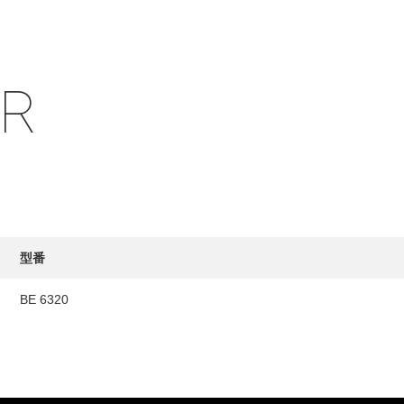
IR
HY
送先
型番
BE 6320