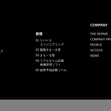
COMPANY
創造
THE REPAIR
COMPANY PRO
01 リバース
エンジニアリング
PEOPLE
02 盤盤冷ま～す君
ACCESS
ング
03 まも～る君
NEWS
04 リアルタイム設備
稼働管理ソフト
正
05 故障予知診断ツール
E