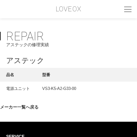
LOVEOX
REPAIR
PHILOSOPHY
アステックの修理実績
フィロソフィー
COMPANY PROFILE
アステック
会社情報
品名
型番
SERVICE
電源ユニット
VS3-K5‐A2-G33-00
サービス内容
INTERVIEW
メーカー一覧へ戻る
お客様インタビュー
RECRUIT
SERVICE