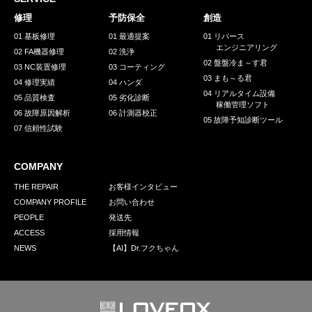
採用情報
修理
予防保全
創造
GREEN CHALLENGE
01 基板修理
01 最適提案
01 リバース
エンジニアリング
02 FA機器修理
02 洗浄
環境への取り組み
02 盤盤冷ま～す君
03 NC装置修理
03 コーティング
03 まも～る君
/
04 修理実績
04 ハンダ
お問い合わせ
発送先
04 リアルタイム設備
05 品質検査
05 劣化診断
稼働管理ソフト
06 故障原因解析
06 計測器校正
05 故障予知診断ツール
07 信頼性試験
COMPANY
THE REPAIR
お客様インタビュー
COMPANY PROFILE
お問い合わせ
PEOPLE
発送先
ACCESS
採用情報
NEWS
【AI】Dr.フクちゃん