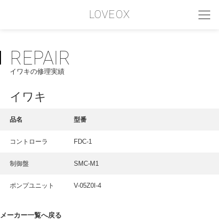
LOVEOX
REPAIR
PHILOSOPHY
イワキの修理実績
フィロソフィー
COMPANY PROFILE
イワキ
会社情報
品名
型番
SERVICE
コントローラ
FDC-1
サービス内容
制御盤
SMC-M1
INTERVIEW
お客様インタビュー
ポンプユニット
V-05Z0I-4
RECRUIT
メーカー一覧へ戻る