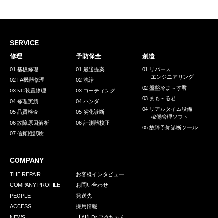
採用情報
GREEN CHALLENGE
環境への取り組み
SERVICE
修理
予防保全
創造
/
お問い合わせ
発送先
01 基板修理
01 最適提案
01 リバース
エンジニアリング
02 FA機器修理
02 洗浄
02 盤盤冷ま～す君
03 NC装置修理
03 コーティング
03 まも～る君
04 修理実績
04 ハンダ
04 リアルタイム設備
05 品質検査
05 劣化診断
稼働管理ソフト
06 故障原因解析
06 計測器校正
05 故障予知診断ツール
07 信頼性試験
COMPANY
THE REPAIR
お客様インタビュー
COMPANY PROFILE
お問い合わせ
PEOPLE
発送先
ACCESS
採用情報
NEWS
【AI】Dr.フクちゃん