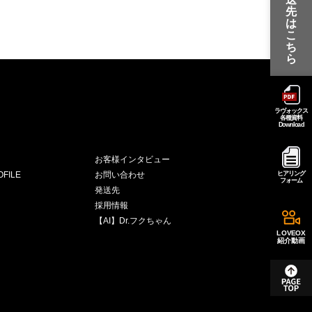
先
は
こ
ち
ら
ラヴォックス
各種資料
Download
お客様インタビュー
FILE
お問い合わせ
ヒアリング
フォーム
発送先
採用情報
【AI】Dr.フクちゃん
LOVEOX
紹介動画