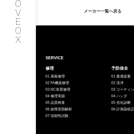
O
V
メーカー一覧へ戻る
SERVICE
E
O
サービス内容
X
INTERVIEW
SERVICE
お客様インタビュー
修理
予防保全
01 基板修理
01 最適提案
RECRUIT
02 FA機器修理
02 洗浄
03 NC装置修理
03 コーティ
04 修理実績
採用情報
04 ハンダ
05 品質検査
05 劣化診断
06 故障原因解析
06 計測器校
GREEN
07 信頼性試験