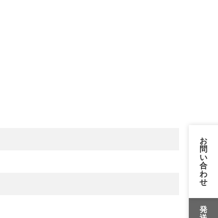
お
問
い
合
わ
せ
発
送