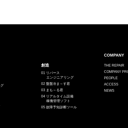
COMPANY
創造
THE REPAIR
COMPANY PRO
01 リバース
エンジニアリング
PEOPLE
02 盤盤冷ま～す君
ACCESS
ング
03 まも～る君
NEWS
04 リアルタイム設備
稼働管理ソフト
正
05 故障予知診断ツール