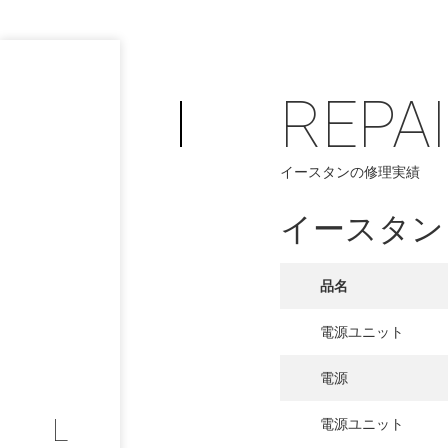
REPA
イースタンの修理実績
PHILOSOP
/
イースタン
お問い合わせ
発
フィロソフィー
品名
COMPANY
電源ユニット
PROFILE
電源
L
電源ユニット
会社情報