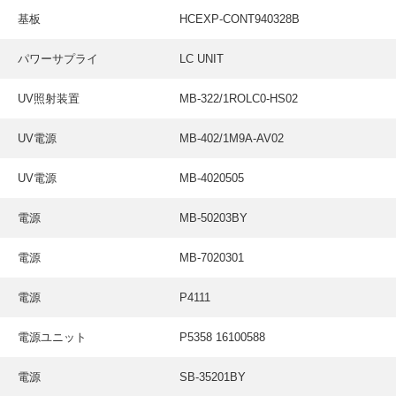
採用情報
基板
HCEXP-CONT940328B
GREEN CHALLENGE
パワーサプライ
LC UNIT
環境への取り組み
UV照射装置
MB-322/1ROLC0-HS02
/
お問い合わせ
発送先
UV電源
MB-402/1M9A-AV02
UV電源
MB-4020505
電源
MB-50203BY
電源
MB-7020301
電源
P4111
電源ユニット
P5358 16100588
電源
SB-35201BY