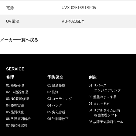
電源
UVX-02516S1SF05
UV電源
VB-40205BY
メーカー一覧へ戻る
SERVICE
修理
予防保全
創造
01 基板修理
01 最適提案
01 リバース
エンジニアリング
02 FA機器修理
02 洗浄
02 盤盤冷ま～す君
03 NC装置修理
03 コーティング
03 まも～る君
04 修理実績
04 ハンダ
04 リアルタイム設備
05 品質検査
05 劣化診断
稼働管理ソフト
06 故障原因解析
06 計測器校正
05 故障予知診断ツール
07 信頼性試験