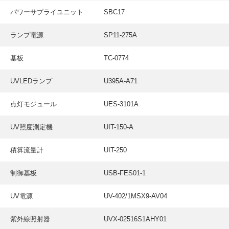
パワーサプライユニット
SBC17
ランプ電源
SP11-275A
基板
TC-0774
UVLEDランプ
U395A-A71
点灯モジュール
UES-3101A
UV照度測定機
UIT-150-A
積算流量計
UIT-250
制御基板
USB-FES01-1
UV電源
UV-402/1MSX9-AV04
紫外線照射器
UVX-02516S1AHY01