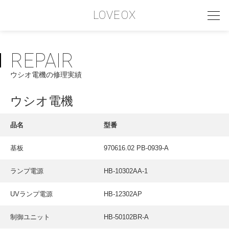
LOVEOX
REPAIR
PHILOSOPHY
ウシオ電機の修理実績
フィロソフィー
COMPANY PROFILE
ウシオ電機
会社情報
品名
型番
SERVICE
基板
970616.02 PB-0939-A
サービス内容
ランプ電源
HB-10302AA-1
INTERVIEW
お客様インタビュー
UVランプ電源
HB-12302AP
RECRUIT
制御ユニット
HB-50102BR-A