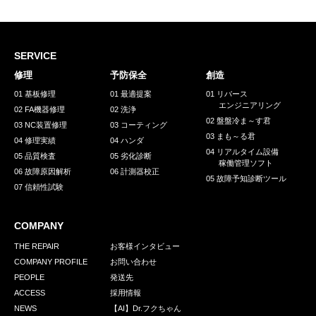
採用情報
GREEN CHALLENGE
SERVICE
環境への取り組み
修理
予防保全
創造
/
お問い合わせ
発送先
01 基板修理
01 最適提案
01 リバース
エンジニアリング
02 FA機器修理
02 洗浄
02 盤盤冷ま～す君
03 NC装置修理
03 コーティング
03 まも～る君
04 修理実績
04 ハンダ
04 リアルタイム設備
05 品質検査
05 劣化診断
稼働管理ソフト
06 故障原因解析
06 計測器校正
05 故障予知診断ツール
07 信頼性試験
COMPANY
THE REPAIR
お客様インタビュー
COMPANY PROFILE
お問い合わせ
PEOPLE
発送先
ACCESS
採用情報
NEWS
【AI】Dr.フクちゃん