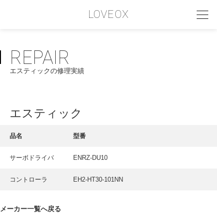
LOVEOX
REPAIR
PHILOSOPHY
エスティックの修理実績
フィロソフィー
COMPANY PROFILE
エスティック
会社情報
SERVICE
品名
型番
サービス内容
サーボドライバ
ENRZ-DU10
INTERVIEW
コントローラ
EH2-HT30-101NN
お客様インタビュー
RECRUIT
メーカー一覧へ戻る