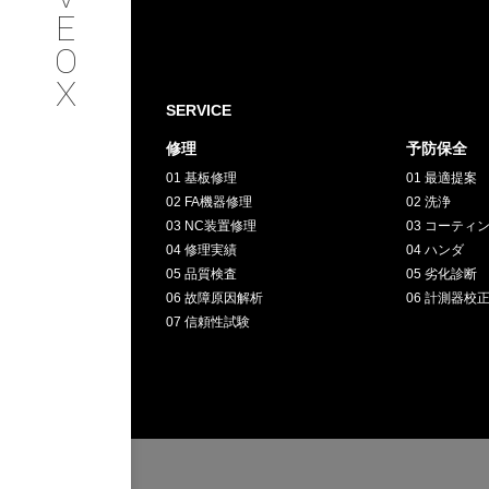
SERVICE
E
O
サービス内容
X
SERVICE
INTERVIEW
修理
予防保全
01 基板修理
01 最適提案
お客様インタビュー
02 FA機器修理
02 洗浄
03 NC装置修理
03 コーティ
RECRUIT
04 修理実績
04 ハンダ
05 品質検査
05 劣化診断
06 故障原因解析
06 計測器校
採用情報
07 信頼性試験
GREEN
CHALLENG
環境への取り組み