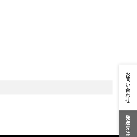
お
問
い
合
わ
せ
発
送
先
は