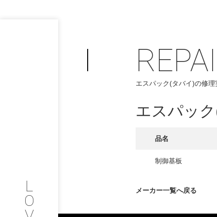
REPA
PHILOSOP
/
エスパック(タバイ)の修理
お問い合わせ
発
エスパック
フィロソフィー
COMPANY
品名
PROFILE
制御基板
L
会社情報
メーカー一覧へ戻る
O
V