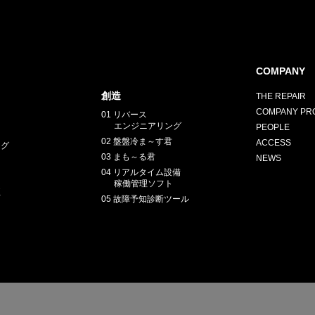
COMPANY
創造
THE REPAIR
COMPANY PRO
01 リバース
エンジニアリング
PEOPLE
02 盤盤冷ま～す君
ACCESS
ング
03 まも～る君
NEWS
04 リアルタイム設備
稼働管理ソフト
正
05 故障予知診断ツール
E