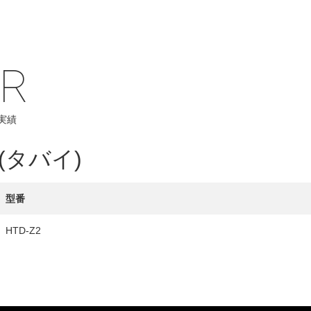
IR
HY
実績
送先
(タバイ)
型番
HTD-Z2