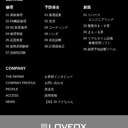
採用情報
修理
予防保全
創造
GREEN CHALLENGE
01 基板修理
01 最適提案
01 リバース
エンジニアリング
02 FA機器修理
02 洗浄
環境への取り組み
02 盤盤冷ま～す君
03 NC装置修理
03 コーティング
03 まも～る君
/
04 修理実績
04 ハンダ
お問い合わせ
発送先
04 リアルタイム設備
05 品質検査
05 劣化診断
稼働管理ソフト
06 故障原因解析
06 計測器校正
05 故障予知診断ツール
07 信頼性試験
COMPANY
THE REPAIR
お客様インタビュー
COMPANY PROFILE
お問い合わせ
PEOPLE
発送先
ACCESS
採用情報
NEWS
【AI】Dr.フクちゃん