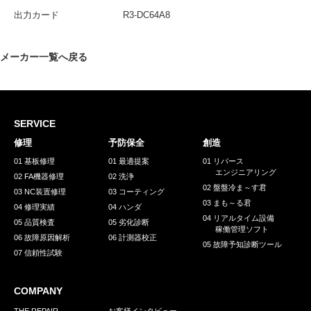
採用情報
出力カード
R3-DC64A8
GREEN CHALLENGE
環境への取り組み
メーカー一覧へ戻る
/
お問い合わせ
発送先
SERVICE
修理
予防保全
創造
01 基板修理
01 最適提案
01 リバース
エンジニアリング
02 FA機器修理
02 洗浄
02 盤盤冷ま～す君
03 NC装置修理
03 コーティング
03 まも～る君
04 修理実績
04 ハンダ
04 リアルタイム設備
05 品質検査
05 劣化診断
稼働管理ソフト
06 故障原因解析
06 計測器校正
05 故障予知診断ツール
07 信頼性試験
COMPANY