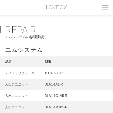
LOVEOX
REPAIR
PHILOSOPHY
エムシステムの修理実績
フィロソフィー
COMPANY PROFILE
エムシステム
会社情報
品名
型番
SERVICE
ディストリビュータ
10DY-A60-R
サービス内容
入出力ユニット
DLA1-1A1-R
INTERVIEW
お客様インタビュー
入出力ユニット
DLA1-1G1A5-R
RECRUIT
入出力ユニット
DLA1-1M1B5-R