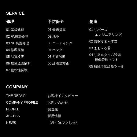
採用情報
GREEN CHALLENGE
SERVICE
修理
予防保全
創造
環境への取り組み
01 基板修理
01 最適提案
01 リバース
エンジニアリング
/
02 FA機器修理
02 洗浄
お問い合わせ
発送先
02 盤盤冷ま～す君
03 NC装置修理
03 コーティング
03 まも～る君
04 修理実績
04 ハンダ
04 リアルタイム設備
05 品質検査
05 劣化診断
稼働管理ソフト
06 故障原因解析
06 計測器校正
05 故障予知診断ツール
07 信頼性試験
COMPANY
THE REPAIR
お客様インタビュー
COMPANY PROFILE
お問い合わせ
PEOPLE
発送先
ACCESS
採用情報
NEWS
【AI】Dr.フクちゃん