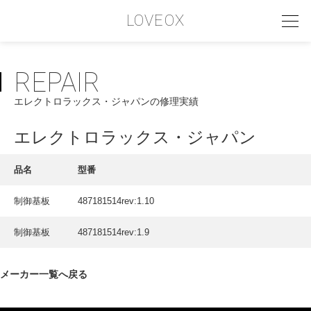
LOVEOX
REPAIR
PHILOSOPHY
エレクトロラックス・ジャパンの修理実績
フィロソフィー
COMPANY PROFILE
エレクトロラックス・ジャパン
会社情報
品名
型番
SERVICE
制御基板
487181514rev:1.10
サービス内容
制御基板
487181514rev:1.9
INTERVIEW
お客様インタビュー
メーカー一覧へ戻る
RECRUIT