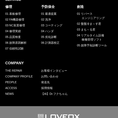
採用情報
修理
予防保全
創造
GREEN CHALLENGE
01 基板修理
01 最適提案
01 リバース
エンジニアリング
02 FA機器修理
02 洗浄
環境への取り組み
02 盤盤冷ま～す君
03 NC装置修理
03 コーティング
03 まも～る君
/
04 修理実績
04 ハンダ
お問い合わせ
発送先
04 リアルタイム設備
05 品質検査
05 劣化診断
稼働管理ソフト
06 故障原因解析
06 計測器校正
05 故障予知診断ツール
07 信頼性試験
COMPANY
THE REPAIR
お客様インタビュー
COMPANY PROFILE
お問い合わせ
PEOPLE
発送先
ACCESS
採用情報
NEWS
【AI】Dr.フクちゃん