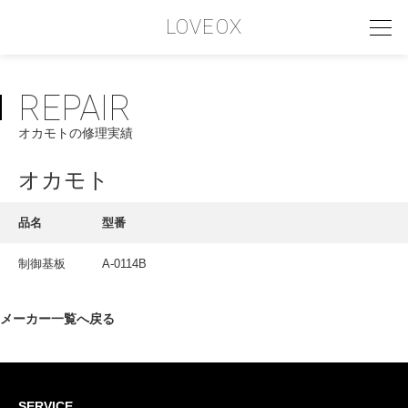
LOVEOX
REPAIR
PHILOSOPHY
オカモトの修理実績
フィロソフィー
COMPANY PROFILE
オカモト
会社情報
品名
型番
SERVICE
制御基板
A-0114B
サービス内容
INTERVIEW
メーカー一覧へ戻る
お客様インタビュー
RECRUIT
SERVICE