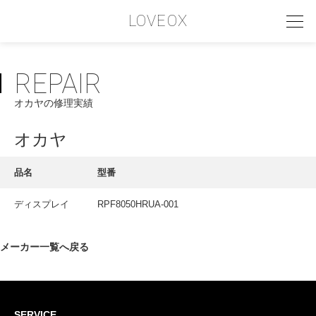
LOVEOX
REPAIR
PHILOSOPHY
オカヤの修理実績
フィロソフィー
COMPANY PROFILE
オカヤ
会社情報
品名
型番
SERVICE
ディスプレイ
RPF8050HRUA-001
サービス内容
INTERVIEW
メーカー一覧へ戻る
お客様インタビュー
RECRUIT
SERVICE