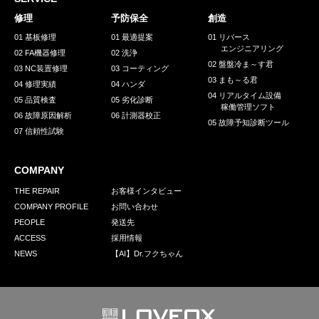
採用情報
修理
予防保全
創造
GREEN CHALLENGE
01 基板修理
01 最適提案
01 リバース
エンジニアリング
02 FA機器修理
02 洗浄
環境への取り組み
02 盤盤冷ま～す君
03 NC装置修理
03 コーティング
03 まも～る君
/
04 修理実績
04 ハンダ
お問い合わせ
発送先
04 リアルタイム設備
05 品質検査
05 劣化診断
稼働管理ソフト
06 故障原因解析
06 計測器校正
05 故障予知診断ツール
07 信頼性試験
COMPANY
THE REPAIR
お客様インタビュー
COMPANY PROFILE
お問い合わせ
PEOPLE
発送先
ACCESS
採用情報
NEWS
【AI】Dr.フクちゃん