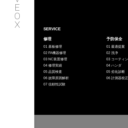
SERVICE
E
O
サービス内容
X
SERVICE
INTERVIEW
修理
予防保全
01 基板修理
01 最適提案
お客様インタビュー
02 FA機器修理
02 洗浄
03 NC装置修理
03 コーティ
RECRUIT
04 修理実績
04 ハンダ
05 品質検査
05 劣化診断
06 故障原因解析
06 計測器校
採用情報
07 信頼性試験
GREEN
CHALLENG
環境への取り組み