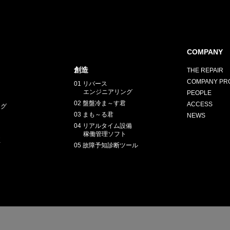
COMPANY
創造
THE REPAIR
COMPANY PRO
01 リバース
エンジニアリング
PEOPLE
02 盤盤冷ま～す君
ACCESS
ング
03 まも～る君
NEWS
04 リアルタイム設備
稼働管理ソフト
正
05 故障予知診断ツール
E