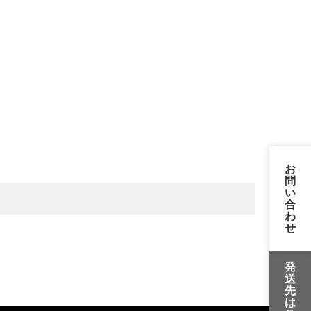
お
問
い
合
わ
せ
発
送
先
は