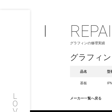
REPA
PHILOSOP
/
グラフィンの修理実績
お問い合わせ
発
グラフィン
フィロソフィー
COMPANY
品名
型
PROFILE
基板
IP
L
会社情報
メーカー一覧へ戻る
O
V