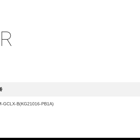
IR
HY
送先
番
M-GCLX-B(KG21016-PB1A)