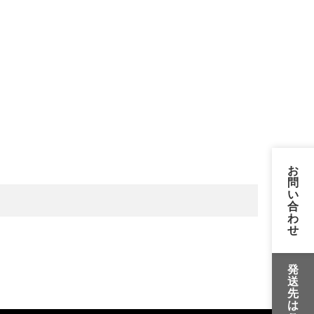
お
問
い
合
わ
せ
発
送
先
は