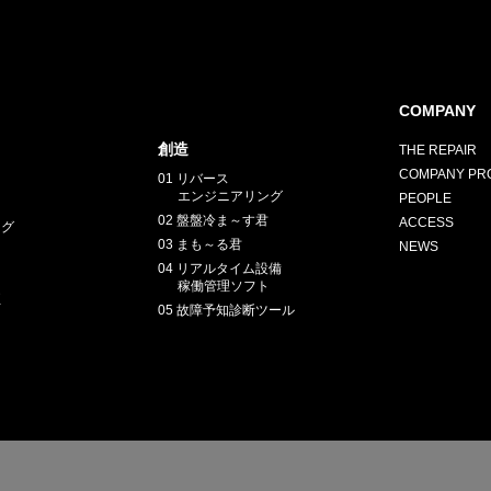
COMPANY
創造
THE REPAIR
COMPANY PRO
01 リバース
エンジニアリング
PEOPLE
02 盤盤冷ま～す君
ACCESS
ング
03 まも～る君
NEWS
04 リアルタイム設備
稼働管理ソフト
正
05 故障予知診断ツール
E