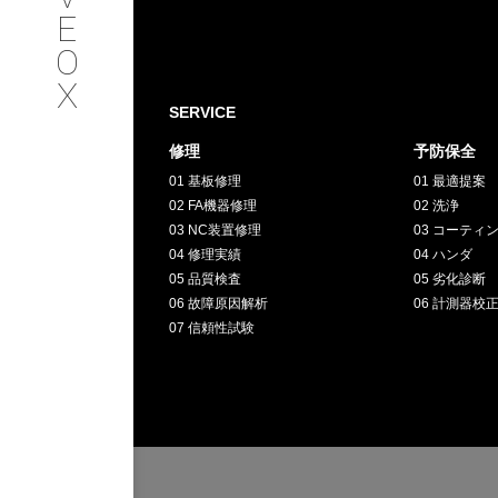
SERVICE
E
O
サービス内容
X
SERVICE
INTERVIEW
修理
予防保全
01 基板修理
01 最適提案
お客様インタビュー
02 FA機器修理
02 洗浄
03 NC装置修理
03 コーティ
RECRUIT
04 修理実績
04 ハンダ
05 品質検査
05 劣化診断
06 故障原因解析
06 計測器校
採用情報
07 信頼性試験
GREEN
CHALLENG
環境への取り組み