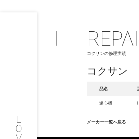
REPA
PHILOSOP
/
コクサンの修理実績
お問い合わせ
発
コクサン
フィロソフィー
COMPANY
品名
PROFILE
遠心機
L
会社情報
メーカー一覧へ戻る
O
V