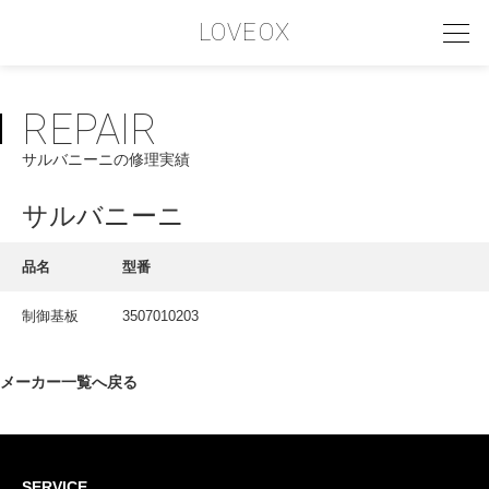
LOVEOX
REPAIR
PHILOSOPHY
サルバニーニの修理実績
フィロソフィー
COMPANY PROFILE
サルバニーニ
会社情報
品名
型番
SERVICE
制御基板
3507010203
サービス内容
INTERVIEW
メーカー一覧へ戻る
お客様インタビュー
RECRUIT
SERVICE