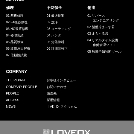
採用情報
修理
予防保全
創造
GREEN CHALLENGE
01 基板修理
01 最適提案
01 リバース
エンジニアリング
02 FA機器修理
02 洗浄
環境への取り組み
02 盤盤冷ま～す君
03 NC装置修理
03 コーティング
03 まも～る君
/
04 修理実績
04 ハンダ
お問い合わせ
発送先
04 リアルタイム設備
05 品質検査
05 劣化診断
稼働管理ソフト
06 故障原因解析
06 計測器校正
05 故障予知診断ツール
07 信頼性試験
COMPANY
THE REPAIR
お客様インタビュー
COMPANY PROFILE
お問い合わせ
PEOPLE
発送先
ACCESS
採用情報
NEWS
【AI】Dr.フクちゃん