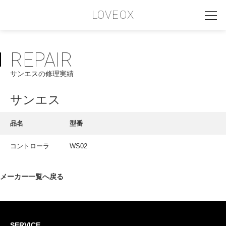
LOVEOX
REPAIR
PHILOSOPHY
サンエスの修理実績
フィロソフィー
COMPANY PROFILE
サンエス
会社情報
品名
型番
SERVICE
コントローラ
WS02
サービス内容
INTERVIEW
メーカー一覧へ戻る
お客様インタビュー
RECRUIT
SERVICE