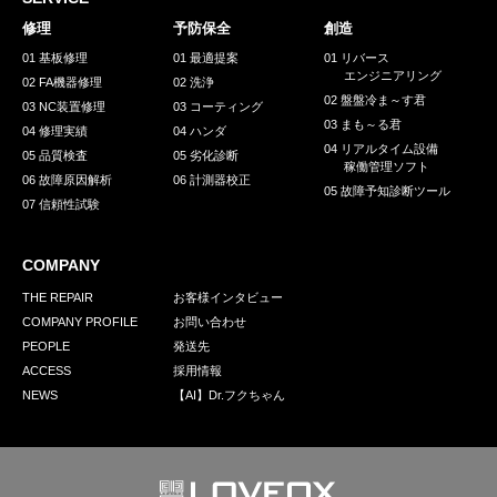
採用情報
修理
予防保全
創造
GREEN CHALLENGE
01 基板修理
01 最適提案
01 リバース
エンジニアリング
02 FA機器修理
02 洗浄
環境への取り組み
02 盤盤冷ま～す君
03 NC装置修理
03 コーティング
03 まも～る君
/
04 修理実績
04 ハンダ
お問い合わせ
発送先
04 リアルタイム設備
05 品質検査
05 劣化診断
稼働管理ソフト
06 故障原因解析
06 計測器校正
05 故障予知診断ツール
07 信頼性試験
COMPANY
THE REPAIR
お客様インタビュー
COMPANY PROFILE
お問い合わせ
PEOPLE
発送先
ACCESS
採用情報
NEWS
【AI】Dr.フクちゃん