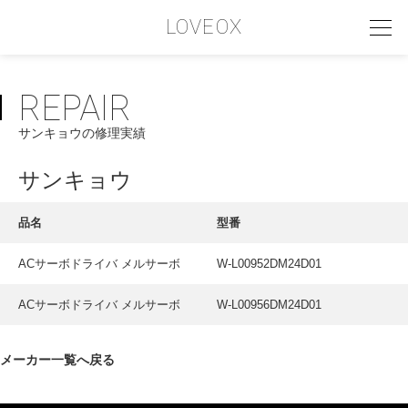
LOVEOX
REPAIR
PHILOSOPHY
サンキョウの修理実績
フィロソフィー
COMPANY PROFILE
サンキョウ
会社情報
品名
型番
SERVICE
ACサーボドライバ メルサーボ
W-L00952DM24D01
サービス内容
ACサーボドライバ メルサーボ
W-L00956DM24D01
INTERVIEW
お客様インタビュー
メーカー一覧へ戻る
RECRUIT