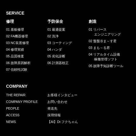
採用情報
GREEN CHALLENGE
SERVICE
修理
予防保全
創造
環境への取り組み
01 基板修理
01 最適提案
01 リバース
エンジニアリング
/
02 FA機器修理
02 洗浄
お問い合わせ
発送先
02 盤盤冷ま～す君
03 NC装置修理
03 コーティング
03 まも～る君
04 修理実績
04 ハンダ
04 リアルタイム設備
05 品質検査
05 劣化診断
稼働管理ソフト
06 故障原因解析
06 計測器校正
05 故障予知診断ツール
07 信頼性試験
COMPANY
THE REPAIR
お客様インタビュー
COMPANY PROFILE
お問い合わせ
PEOPLE
発送先
ACCESS
採用情報
NEWS
【AI】Dr.フクちゃん