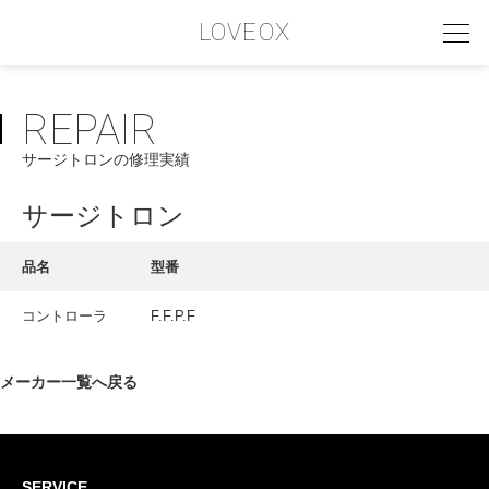
LOVEOX
REPAIR
PHILOSOPHY
サージトロンの修理実績
フィロソフィー
COMPANY PROFILE
サージトロン
会社情報
品名
型番
SERVICE
コントローラ
F.F.P.F
サービス内容
INTERVIEW
メーカー一覧へ戻る
お客様インタビュー
RECRUIT
SERVICE