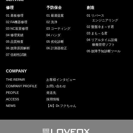
採用情報
修理
予防保全
創造
GREEN CHALLENGE
01 基板修理
01 最適提案
01 リバース
エンジニアリング
02 FA機器修理
02 洗浄
環境への取り組み
02 盤盤冷ま～す君
03 NC装置修理
03 コーティング
03 まも～る君
/
04 修理実績
04 ハンダ
お問い合わせ
発送先
04 リアルタイム設備
05 品質検査
05 劣化診断
稼働管理ソフト
06 故障原因解析
06 計測器校正
05 故障予知診断ツール
07 信頼性試験
COMPANY
THE REPAIR
お客様インタビュー
COMPANY PROFILE
お問い合わせ
PEOPLE
発送先
ACCESS
採用情報
NEWS
【AI】Dr.フクちゃん