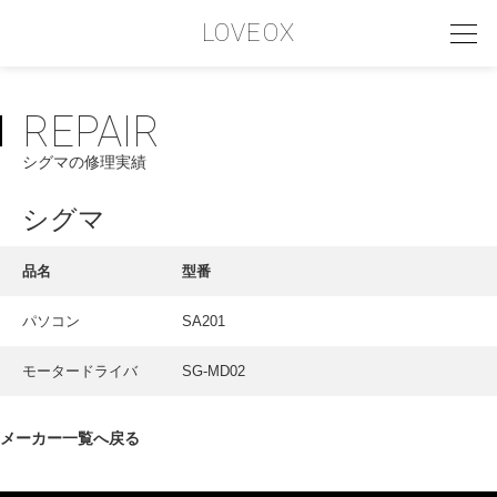
LOVEOX
REPAIR
PHILOSOPHY
シグマの修理実績
フィロソフィー
COMPANY PROFILE
シグマ
会社情報
品名
型番
SERVICE
パソコン
SA201
サービス内容
モータードライバ
SG-MD02
INTERVIEW
お客様インタビュー
メーカー一覧へ戻る
RECRUIT