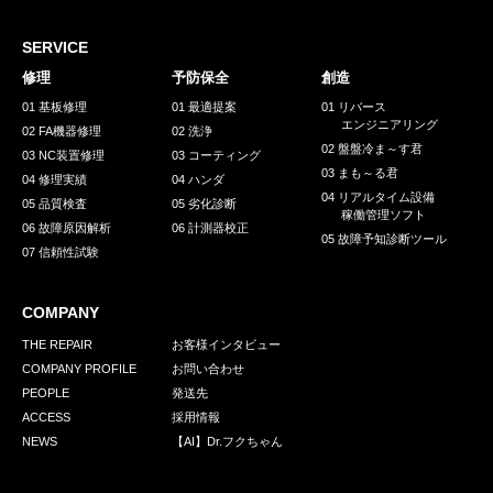
採用情報
GREEN CHALLENGE
SERVICE
修理
予防保全
創造
環境への取り組み
01 基板修理
01 最適提案
01 リバース
エンジニアリング
/
02 FA機器修理
02 洗浄
お問い合わせ
発送先
02 盤盤冷ま～す君
03 NC装置修理
03 コーティング
03 まも～る君
04 修理実績
04 ハンダ
04 リアルタイム設備
05 品質検査
05 劣化診断
稼働管理ソフト
06 故障原因解析
06 計測器校正
05 故障予知診断ツール
07 信頼性試験
COMPANY
THE REPAIR
お客様インタビュー
COMPANY PROFILE
お問い合わせ
PEOPLE
発送先
ACCESS
採用情報
NEWS
【AI】Dr.フクちゃん