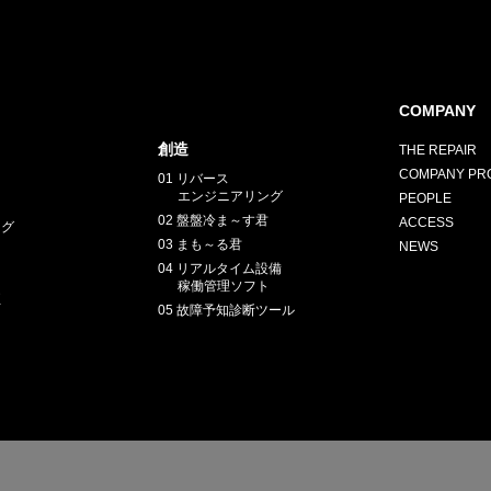
COMPANY
創造
THE REPAIR
COMPANY PRO
01 リバース
エンジニアリング
PEOPLE
02 盤盤冷ま～す君
ACCESS
ング
03 まも～る君
NEWS
04 リアルタイム設備
稼働管理ソフト
正
05 故障予知診断ツール
E