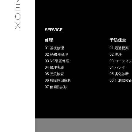
SERVICE
E
O
サービス内容
X
SERVICE
INTERVIEW
修理
予防保全
01 基板修理
01 最適提案
お客様インタビュー
02 FA機器修理
02 洗浄
03 NC装置修理
03 コーティ
RECRUIT
04 修理実績
04 ハンダ
05 品質検査
05 劣化診断
06 故障原因解析
06 計測器校
採用情報
07 信頼性試験
GREEN
CHALLENG
環境への取り組み