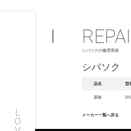
REPA
PHILOSOP
/
シバソクの修理実績
お問い合わせ
発
シバソク
フィロソフィー
COMPANY
品名
型
PROFILE
基板
DS
L
会社情報
メーカー一覧へ戻る
O
V