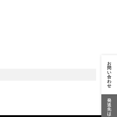
お
問
い
合
わ
せ
発
送
先
は