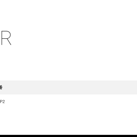
IR
HY
送先
番
P2