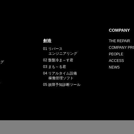
COMPANY
創造
THE REPAIR
COMPANY PRO
01 リバース
エンジニアリング
PEOPLE
02 盤盤冷ま～す君
ACCESS
ング
03 まも～る君
NEWS
04 リアルタイム設備
稼働管理ソフト
正
05 故障予知診断ツール
E