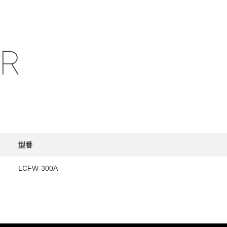
IR
HY
送先
型番
LCFW-300A