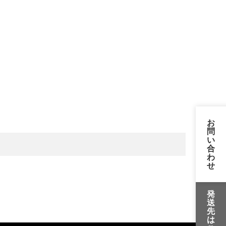
お
問
い
合
わ
せ
発
送
先
は