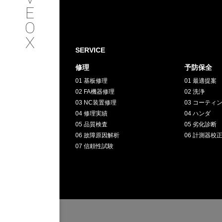
SERVICE
E
O
サービス内容
X
SERVICE
INTERVIEW
修理
予防保全
01 基板修理
01 最適提案
お客様インタビュー
02 FA機器修理
02 洗浄
03 NC装置修理
03 コーティ
RECRUIT
04 修理実績
04 ハンダ
05 品質検査
05 劣化診断
06 故障原因解析
06 計測器校
採用情報
07 信頼性試験
GREEN
CHALLENG
環境への取り組み