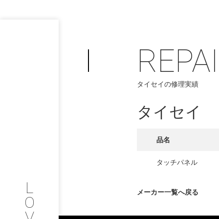
REPA
PHILOSOP
/
タイセイの修理実績
お問い合わせ
発
タイセイ
フィロソフィー
COMPANY
品名
PROFILE
タッチパネル
L
会社情報
メーカー一覧へ戻る
O
V