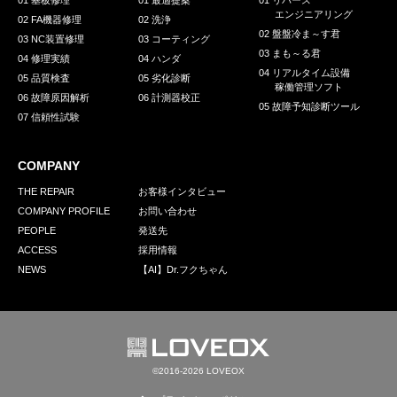
01 基板修理
01 最適提案
01 リバース
エンジニアリング
02 FA機器修理
02 洗浄
02 盤盤冷ま～す君
03 NC装置修理
03 コーティング
03 まも～る君
04 修理実績
04 ハンダ
04 リアルタイム設備
05 品質検査
05 劣化診断
稼働管理ソフト
06 故障原因解析
06 計測器校正
05 故障予知診断ツール
07 信頼性試験
COMPANY
THE REPAIR
お客様インタビュー
COMPANY PROFILE
お問い合わせ
PEOPLE
発送先
ACCESS
採用情報
NEWS
【AI】Dr.フクちゃん
©2016-2026 LOVEOX