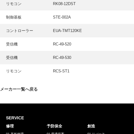
採用情報
リモコン
RK08-12DST
GREEN CHALLENGE
制御基板
STE-002A
環境への取り組み
コントローラー
EUA-TMT120KE
/
お問い合わせ
発送先
受信機
RC-49-520
受信機
RC-49-530
リモコン
RCS-ST1
メーカー一覧へ戻る
SERVICE
修理
予防保全
創造