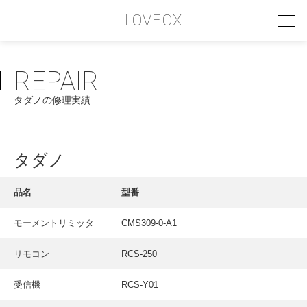
LOVEOX
REPAIR
PHILOSOPHY
タダノの修理実績
フィロソフィー
COMPANY PROFILE
タダノ
会社情報
SERVICE
品名
型番
サービス内容
モーメントリミッタ
CMS309-0-A1
INTERVIEW
リモコン
RCS-250
お客様インタビュー
RECRUIT
受信機
RCS-Y01