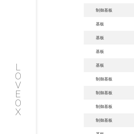
PHILOSOP
/
お問い合わせ
発
制御基板
フィロソフィー
基板
COMPANY
基板
PROFILE
基板
L
基板
会社情報
O
制御基板
V
SERVICE
E
制御基板
O
サービス内容
制御基板
X
INTERVIEW
制御基板