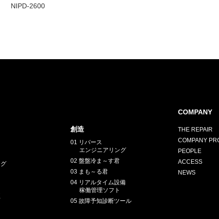
NIPD-2600
COMPANY
創造
THE REPAIR
COMPANY PRO
01 リバース
エンジニアリング
PEOPLE
02 盤盤冷ま～す君
ACCESS
ング
03 まも～る君
NEWS
04 リアルタイム設備
稼働管理ソフト
正
05 故障予知診断ツール