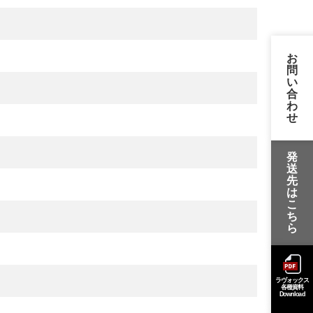
お
問
い
合
わ
せ
発
送
先
は
こ
ち
ら
ラヴォックス
各種資料
Download