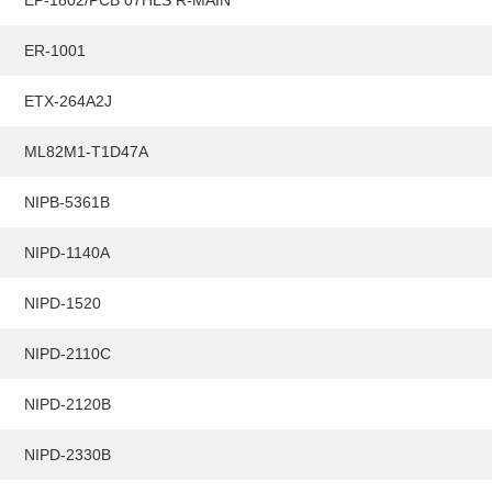
EP-1802/PCB 07HLS R-MAIN
ER-1001
ETX-264A2J
ML82M1-T1D47A
NIPB-5361B
E
NIPD-1140A
NIPD-1520
NIPD-2110C
NIPD-2120B
NIPD-2330B