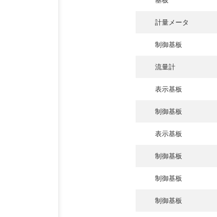
基板
お客様インタビュー
計量メータ
RECRUIT
制御基板
採用情報
流量計
GREEN
表示基板
CHALLENG
制御基板
表示基板
環境への取り組み
制御基板
制御基板
制御基板