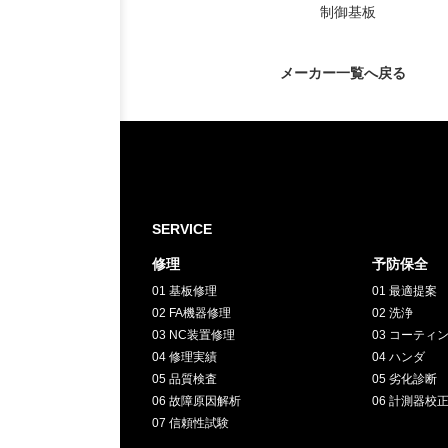
制御基板
メーカー一覧へ戻る
SERVICE
修理
予防保全
01 基板修理
01 最適提案
02 FA機器修理
02 洗浄
03 NC装置修理
03 コーティ
04 修理実績
04 ハンダ
05 品質検査
05 劣化診断
06 故障原因解析
06 計測器校
07 信頼性試験