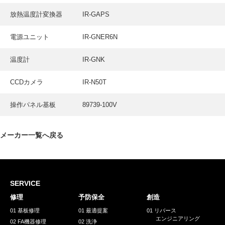
採用情報
放熱温度計変換器
IR-GAPS
GREEN CHALLENGE
電源ユニット
IR-GNER6N
環境への取り組み
/
温度計
IR-GNK
お問い合わせ
発送先
CCDカメラ
IR-N50T
操作パネル基板
89739-100V
メーカー一覧へ戻る
SERVICE
修理
予防保全
創造
01 基板修理
01 最適提案
01 リバース
エンジニアリング
02 FA機器修理
02 洗浄