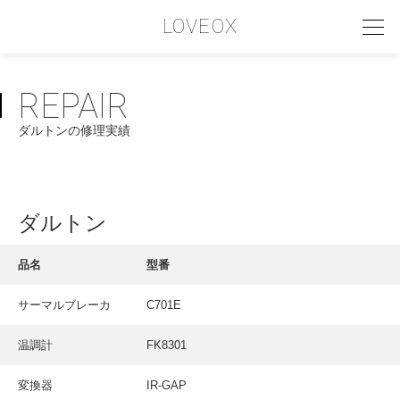
LOVEOX
REPAIR
PHILOSOPHY
ダルトンの修理実績
フィロソフィー
COMPANY PROFILE
会社情報
ダルトン
SERVICE
品名
型番
サービス内容
INTERVIEW
サーマルブレーカ
C701E
お客様インタビュー
温調計
FK8301
RECRUIT
変換器
IR-GAP