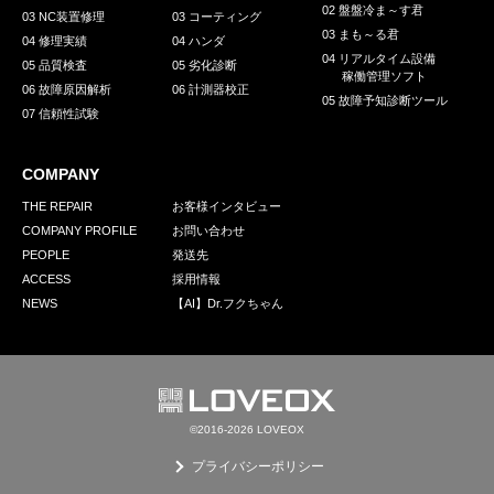
02 盤盤冷ま～す君
03 NC装置修理
03 コーティング
03 まも～る君
04 修理実績
04 ハンダ
04 リアルタイム設備
05 品質検査
05 劣化診断
稼働管理ソフト
06 故障原因解析
06 計測器校正
05 故障予知診断ツール
07 信頼性試験
COMPANY
THE REPAIR
お客様インタビュー
COMPANY PROFILE
お問い合わせ
PEOPLE
発送先
ACCESS
採用情報
NEWS
【AI】Dr.フクちゃん
©2016-2026 LOVEOX
プライバシーポリシー