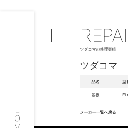
REPA
PHILOSOP
/
ツダコマの修理実績
お問い合わせ
発
ツダコマ
フィロソフィー
COMPANY
品名
型
PROFILE
基板
EL
L
会社情報
メーカー一覧へ戻る
O
V