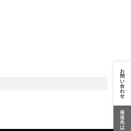
お
問
い
合
わ
せ
発
送
先
は