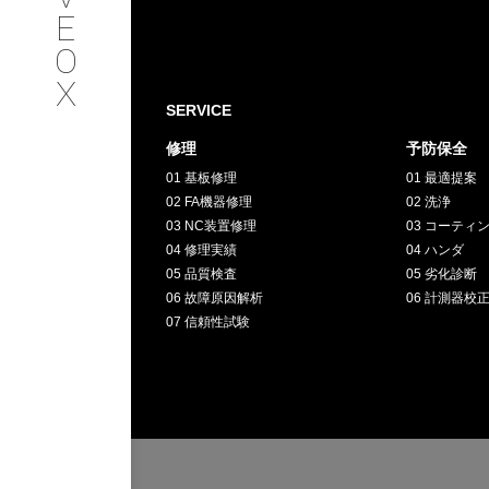
SERVICE
E
O
サービス内容
X
SERVICE
INTERVIEW
修理
予防保全
01 基板修理
01 最適提案
お客様インタビュー
02 FA機器修理
02 洗浄
03 NC装置修理
03 コーティ
RECRUIT
04 修理実績
04 ハンダ
05 品質検査
05 劣化診断
06 故障原因解析
06 計測器校
採用情報
07 信頼性試験
GREEN
CHALLENG
環境への取り組み