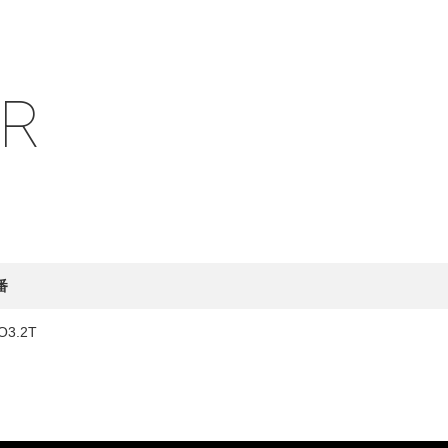
IR
HY
送先
番
O3.2T