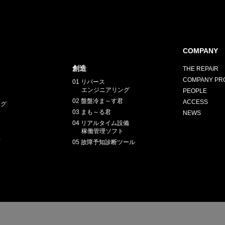
COMPANY
創造
THE REPAIR
COMPANY PRO
01 リバース
エンジニアリング
PEOPLE
02 盤盤冷ま～す君
ACCESS
ング
03 まも～る君
NEWS
04 リアルタイム設備
稼働管理ソフト
正
05 故障予知診断ツール
E