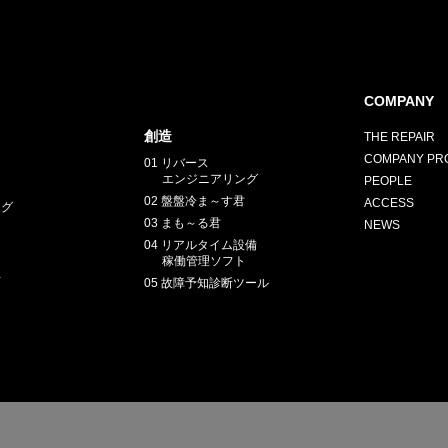
COMPANY
創造
THE REPAIR
COMPANY PRO
01 リバース
エンジニアリング
PEOPLE
02 盤盤冷ま～す君
ACCESS
ング
03 まも～る君
NEWS
04 リアルタイム設備
稼働管理ソフト
正
05 故障予知診断ツール
E