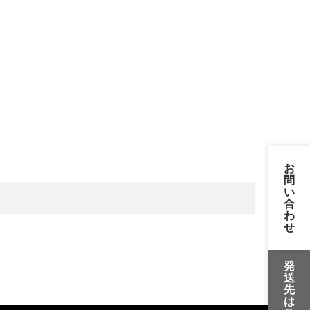
お
問
い
合
わ
せ
発
送
先
は