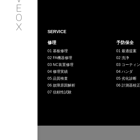
SERVICE
E
O
サービス内容
X
SERVICE
INTERVIEW
修理
予防保全
01 基板修理
01 最適提案
お客様インタビュー
02 FA機器修理
02 洗浄
03 NC装置修理
03 コーティ
RECRUIT
04 修理実績
04 ハンダ
05 品質検査
05 劣化診断
06 故障原因解析
06 計測器校
採用情報
07 信頼性試験
GREEN
CHALLENG
環境への取り組み