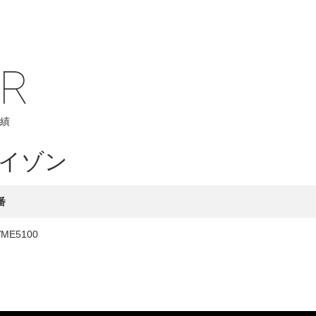
IR
HY
績
送先
イゾン
番
ME5100