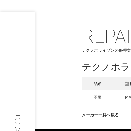
REPA
PHILOSOP
/
テクノホライゾンの修理実
お問い合わせ
発
テクノホラ
フィロソフィー
COMPANY
品名
型
PROFILE
基板
MV
L
会社情報
メーカー一覧へ戻る
O
V