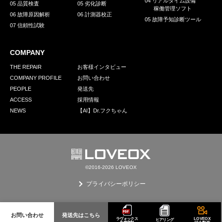
04 リアルタイム設備
05 品質検査
05 劣化診断
稼働管理ソフト
06 故障原因解析
06 計測器校正
05 故障予知診断ツール
07 信頼性試験
COMPANY
THE REPAIR
お客様インタビュー
COMPANY PROFILE
お問い合わせ
PEOPLE
発送先
ACCESS
採用情報
NEWS
【AI】Dr.フクちゃん
©2016-2026 LOVEOX
プライバシーポリシー
お問い合わせ
発送先はこちら
ラヴォックス
LOVEOX
ヒアリング