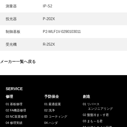
採用情報
測量器
IP-S2
GREEN CHALLENGE
投光器
P-202X
環境への取り組み
制御基板
P2-MLF1V-0290103011
/
お問い合わせ
発送先
受光機
R-252X
メーカー一覧へ戻る
SERVICE
修理
予防保全
創造
01 基板修理
01 最適提案
01 リバース
エンジニアリング
02 FA機器修理
02 洗浄
02 盤盤冷ま～す君
03 NC装置修理
03 コーティング
03 まも～る君
04 修理実績
04 ハンダ