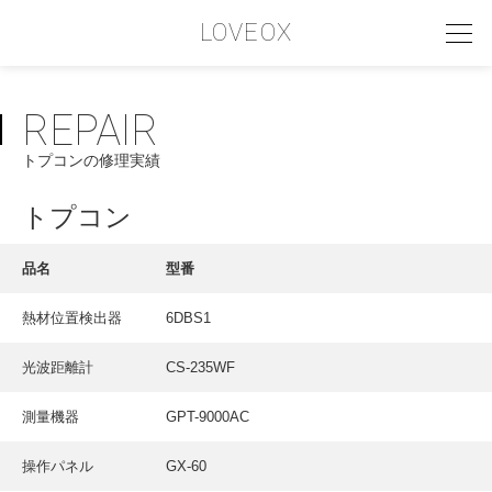
LOVEOX
REPAIR
PHILOSOPHY
トプコンの修理実績
フィロソフィー
COMPANY PROFILE
トプコン
会社情報
品名
型番
SERVICE
熱材位置検出器
6DBS1
サービス内容
光波距離計
CS-235WF
INTERVIEW
お客様インタビュー
測量機器
GPT-9000AC
RECRUIT
操作パネル
GX-60