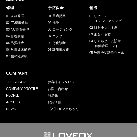
採用情報
修理
予防保全
創造
GREEN CHALLENGE
01 基板修理
01 最適提案
01 リバース
エンジニアリング
02 FA機器修理
02 洗浄
環境への取り組み
02 盤盤冷ま～す君
03 NC装置修理
03 コーティング
03 まも～る君
/
04 修理実績
04 ハンダ
お問い合わせ
発送先
04 リアルタイム設備
05 品質検査
05 劣化診断
稼働管理ソフト
06 故障原因解析
06 計測器校正
05 故障予知診断ツール
07 信頼性試験
COMPANY
THE REPAIR
お客様インタビュー
COMPANY PROFILE
お問い合わせ
PEOPLE
発送先
ACCESS
採用情報
NEWS
【AI】Dr.フクちゃん