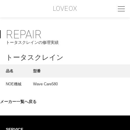
LOVEOX
REPAIR
PHILOSOPHY
トータスクレインの修理実績
フィロソフィー
COMPANY PROFILE
トータスクレイン
会社情報
品名
型番
SERVICE
NOE機械
Wave Care580
サービス内容
INTERVIEW
メーカー一覧へ戻る
お客様インタビュー
RECRUIT
SERVICE