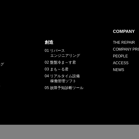
COMPANY
創造
THE REPAIR
COMPANY PRO
01 リバース
エンジニアリング
PEOPLE
02 盤盤冷ま～す君
ACCESS
ング
03 まも～る君
NEWS
04 リアルタイム設備
稼働管理ソフト
正
05 故障予知診断ツール
E