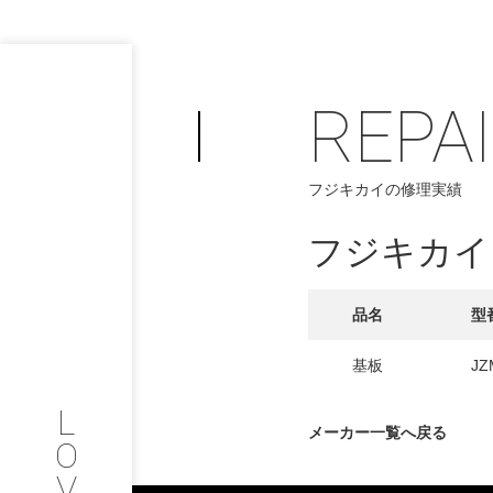
REPA
PHILOSOP
/
フジキカイの修理実績
お問い合わせ
発
フジキカイ
フィロソフィー
COMPANY
品名
型
PROFILE
基板
JZ
L
会社情報
メーカー一覧へ戻る
O
V