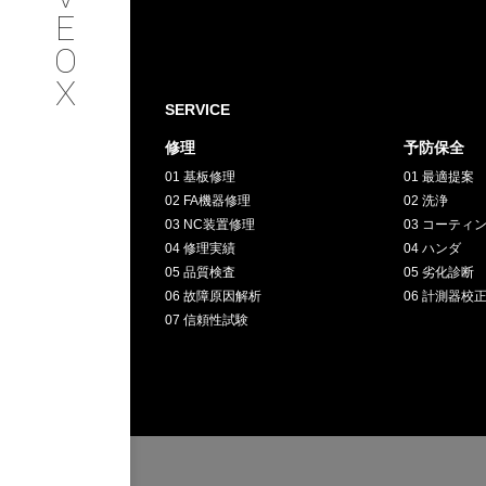
SERVICE
E
O
サービス内容
X
SERVICE
INTERVIEW
修理
予防保全
01 基板修理
01 最適提案
お客様インタビュー
02 FA機器修理
02 洗浄
03 NC装置修理
03 コーティ
RECRUIT
04 修理実績
04 ハンダ
05 品質検査
05 劣化診断
06 故障原因解析
06 計測器校
採用情報
07 信頼性試験
GREEN
CHALLENG
環境への取り組み