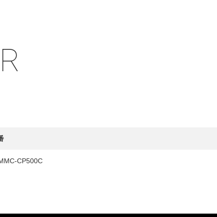
IR
HY
送先
番
MMC-CP500C