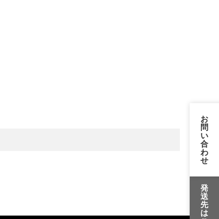
お
問
い
合
わ
せ
発
送
先
は