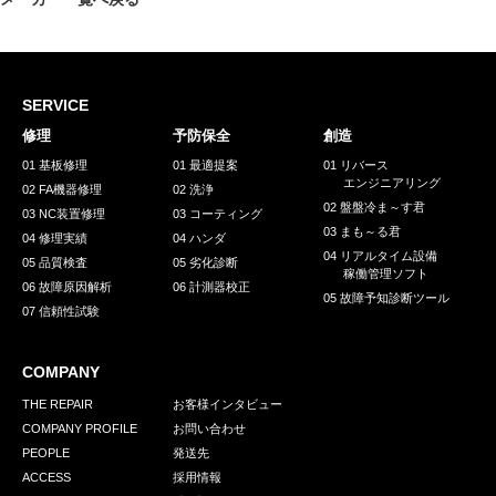
採用情報
GREEN CHALLENGE
環境への取り組み
SERVICE
/
お問い合わせ
発送先
修理
予防保全
創造
01 基板修理
01 最適提案
01 リバース
エンジニアリング
02 FA機器修理
02 洗浄
02 盤盤冷ま～す君
03 NC装置修理
03 コーティング
03 まも～る君
04 修理実績
04 ハンダ
04 リアルタイム設備
05 品質検査
05 劣化診断
稼働管理ソフト
06 故障原因解析
06 計測器校正
05 故障予知診断ツール
07 信頼性試験
COMPANY
THE REPAIR
お客様インタビュー
COMPANY PROFILE
お問い合わせ
PEOPLE
発送先
ACCESS
採用情報