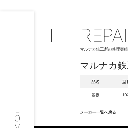
REPA
PHILOSOP
/
マルナカ鉄工所の修理実績
お問い合わせ
発
マルナカ鉄
フィロソフィー
COMPANY
品名
型
PROFILE
基板
10
L
会社情報
メーカー一覧へ戻る
O
V