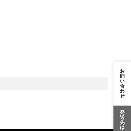
お
問
い
合
わ
せ
発
送
先
は