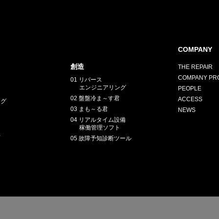
COMPANY
創造
THE REPAIR
COMPANY PRO
01 リバース
エンジニアリング
PEOPLE
02 盤盤冷ま～す君
ACCESS
ング
03 まも～る君
NEWS
04 リアルタイム設備
稼働管理ソフト
正
05 故障予知診断ツール
E