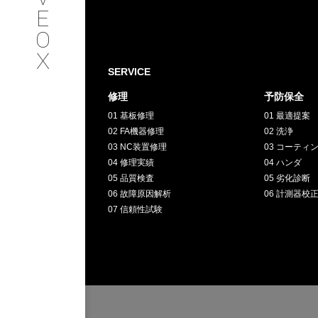
SERVICE
E
O
サービス内容
X
SERVICE
INTERVIEW
修理
予防保全
01 基板修理
01 最適提案
お客様インタビュー
02 FA機器修理
02 洗浄
03 NC装置修理
03 コーティ
RECRUIT
04 修理実績
04 ハンダ
05 品質検査
05 劣化診断
06 故障原因解析
06 計測器校
採用情報
07 信頼性試験
GREEN
CHALLENG
環境への取り組み