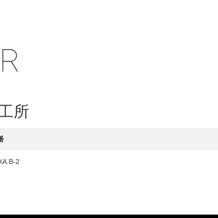
IR
HY
送先
工所
番
XA.B-2