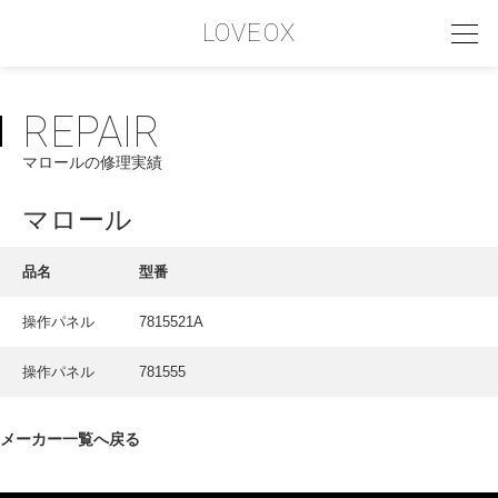
LOVEOX
REPAIR
PHILOSOPHY
マロールの修理実績
フィロソフィー
COMPANY PROFILE
マロール
会社情報
品名
型番
SERVICE
操作パネル
7815521A
サービス内容
操作パネル
781555
INTERVIEW
お客様インタビュー
メーカー一覧へ戻る
RECRUIT