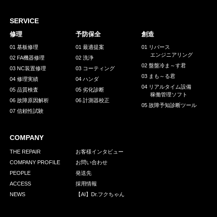
採用情報
GREEN CHALLENGE
SERVICE
修理
予防保全
創造
環境への取り組み
01 基板修理
01 最適提案
01 リバース
エンジニアリング
/
02 FA機器修理
02 洗浄
お問い合わせ
発送先
02 盤盤冷ま～す君
03 NC装置修理
03 コーティング
03 まも～る君
04 修理実績
04 ハンダ
04 リアルタイム設備
05 品質検査
05 劣化診断
稼働管理ソフト
06 故障原因解析
06 計測器校正
05 故障予知診断ツール
07 信頼性試験
COMPANY
THE REPAIR
お客様インタビュー
COMPANY PROFILE
お問い合わせ
PEOPLE
発送先
ACCESS
採用情報
NEWS
【AI】Dr.フクちゃん