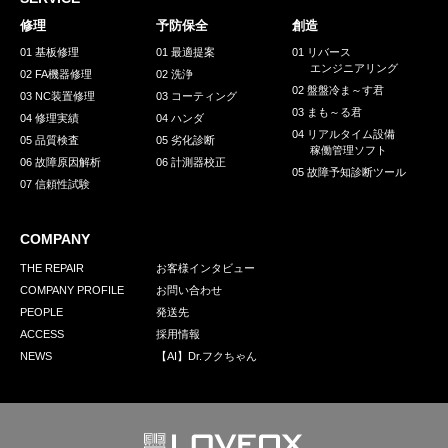
採用情報
修理
予防保全
創造
GREEN CHALLENGE
01 基板修理
01 最適提案
01 リバース
エンジニアリング
02 FA機器修理
02 洗浄
環境への取り組み
02 盤盤冷ま～す君
03 NC装置修理
03 コーティング
03 まも～る君
/
04 修理実績
04 ハンダ
お問い合わせ
発送先
04 リアルタイム設備
05 品質検査
05 劣化診断
稼働管理ソフト
06 故障原因解析
06 計測器校正
05 故障予知診断ツール
07 信頼性試験
COMPANY
THE REPAIR
お客様インタビュー
COMPANY PROFILE
お問い合わせ
PEOPLE
発送先
ACCESS
採用情報
NEWS
【AI】Dr.フクちゃん