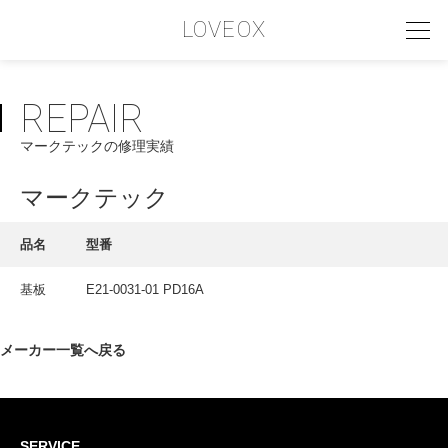
LOVEOX
REPAIR
PHILOSOPHY
マークテックの修理実績
フィロソフィー
COMPANY PROFILE
マークテック
会社情報
品名
型番
SERVICE
基板
E21-0031-01 PD16A
サービス内容
INTERVIEW
メーカー一覧へ戻る
お客様インタビュー
RECRUIT
SERVICE