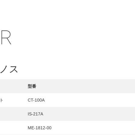
IR
ノス
型番
ト
CT-100A
HY
IS-217A
送先
ME-1812-00