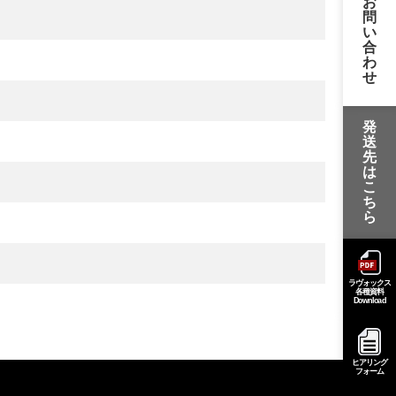
お
問
い
合
わ
せ
発
送
先
は
こ
ち
ら
ラヴォックス
各種資料
Download
ヒアリング
フォーム