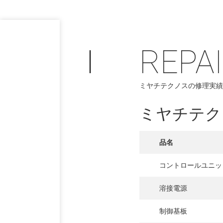
REPA
ミヤチテクノスの修理実績
ミヤチテク
品名
コントロールユニッ
PHILOSOP
/
溶接電源
お問い合わせ
発
制御基板
フィロソフィー