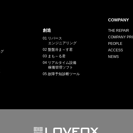
COMPANY
創造
THE REPAIR
COMPANY PRO
01 リバース
E
エンジニアリング
PEOPLE
02 盤盤冷ま～す君
ACCESS
ング
03 まも～る君
NEWS
04 リアルタイム設備
稼働管理ソフト
正
05 故障予知診断ツール