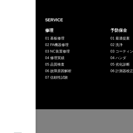
採用情報
SERVICE
GREEN
修理
予防保全
01 基板修理
01 最適提案
CHALLENG
02 FA機器修理
02 洗浄
03 NC装置修理
03 コーティ
04 修理実績
04 ハンダ
環境への取り組み
05 品質検査
05 劣化診断
06 故障原因解析
06 計測器校
07 信頼性試験