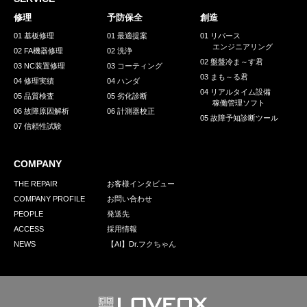
採用情報
修理
予防保全
創造
GREEN CHALLENGE
01 基板修理
01 最適提案
01 リバース
エンジニアリング
02 FA機器修理
02 洗浄
環境への取り組み
02 盤盤冷ま～す君
03 NC装置修理
03 コーティング
03 まも～る君
/
04 修理実績
04 ハンダ
お問い合わせ
発送先
04 リアルタイム設備
05 品質検査
05 劣化診断
稼働管理ソフト
06 故障原因解析
06 計測器校正
05 故障予知診断ツール
07 信頼性試験
COMPANY
THE REPAIR
お客様インタビュー
COMPANY PROFILE
お問い合わせ
PEOPLE
発送先
ACCESS
採用情報
NEWS
【AI】Dr.フクちゃん