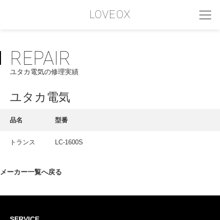
LOVEOX
REPAIR
PHILOSOPHY
ユタカ電気の修理実績
フィロソフィー
COMPANY PROFILE
ユタカ電気
会社情報
品名
型番
SERVICE
トランス
LC-1600S
サービス内容
INTERVIEW
メーカー一覧へ戻る
お客様インタビュー
RECRUIT
SERVICE